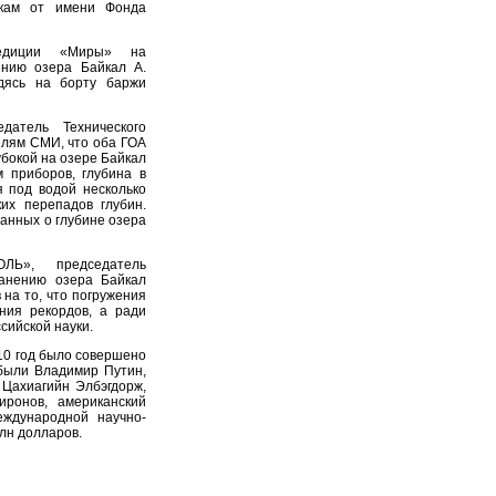
мкам от имени Фонда
спедиции «Миры» на
ению озера Байкал А.
одясь на борту баржи
едатель Технического
елям СМИ, что оба ГОА
убокой на озере Байкал
 приборов, глубина в
я под водой несколько
их перепадов глубин.
анных о глубине озера
ЛЬ», председатель
ранению озера Байкал
на то, что погружения
ния рекордов, а ради
сийской науки.
010 год было совершено
 были Владимир Путин,
 Цахиагийн Элбэгдорж,
иронов, американский
еждународной научно-
лн долларов.