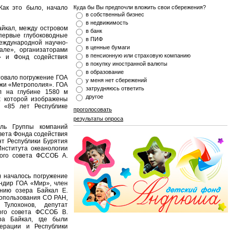
Как это было, начало
Куда бы Вы предпочли вложить свои сбережения?
в собственный бизнес
в недвижимость
айкал, между островом
в банк
первые глубоководные
в ПИФ
еждународной научно-
в ценные бумаги
але», организаторами
в пенсионную или страховую компанию
» и Фонд содействия
в покупку иностранной валюты
в образование
товало погружение ГОА
у меня нет сбережений
ржи «Метрополия». ГОА
затрудняюсь ответить
л на глубине 1580 м
другое
х которой изображены
 «85 лет Республике
проголосовать
результаты опроса
ель Группы компаний
ета Фонда содействия
нт Республики Бурятия
нститута океанологии
кого совета ФССОБ А.
) началось погружение
андир ГОА «Мир», член
ению озера Байкал Е.
допользования СО РАН,
улохонов, депутат
ого совета ФССОБ В.
ра Байкал, где были
ерации и Республики