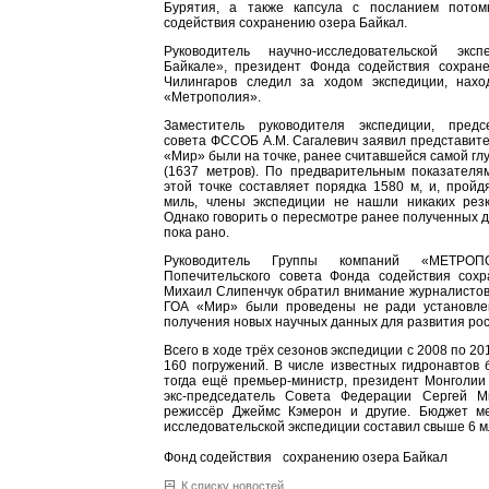
Бурятия, а также капсула с посланием пото
содействия сохранению озера Байкал.
Руководитель научно-исследовательской эк
Байкале», президент Фонда содействия сохран
Чилингаров следил за ходом экспедиции, нах
«Метрополия».
Заместитель руководителя экспедиции, предс
совета ФССОБ А.М. Сагалевич заявил представит
«Мир» были на точке, ранее считавшейся самой гл
(1637 метров). По предварительным показателям
этой точке составляет порядка 1580 м, и, пройд
миль, члены экспедиции не нашли никаких резк
Однако говорить о пересмотре ранее полученных д
пока рано.
Руководитель Группы компаний «­МЕТРОПО
Попечительского совета Фонда содействия сох
Михаил Слипенчук обратил внимание журналистов 
ГОА «Мир» были проведены не ради установле
получения новых научных данных для развития рос
Всего в ходе трёх сезонов экспедиции с 2008 по 2
160 погружений. В числе известных гидронавтов
тогда ещё премьер-министр, президент Монголии
экс-председатель Совета Федерации Сергей М
режиссёр Джеймс Кэмерон и другие. Бюджет м
исследовательской экспедиции составил свыше 6 м
Фонд содействия сохранению озера Байкал
К списку новостей