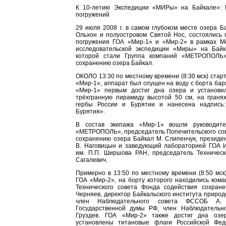
К 10-летию Экспедиции «МИРы» на Байкале»: 
погружений
29 июля 2008 г. в самом глубоком месте озера Б
Ольхон и полуостровом Святой Нос, состоялись 
погружения ГОА «Мир‑1» и «Мир-2» в рамках М
исследовательской экспедиции «Миры» на Байк
которой стали Группа компаний «МЕТРОПОЛЬ
сохранению озера Байкал.
ОКОЛО 13:30 по местному времени (8:30 мск) стар
«Мир-1», аппарат был спущен на воду с борта ба
«Мир-1» первым достиг дна озера и установи
трёхгранную пирамиду высотой 50 см, на граня
гербы России и Бурятии и нанесена надпись:
Бурятия».
В состав экипажа «Мир-1» вошли руководит
«МЕТРОПОЛЬ», председатель Попечительского сов
сохранению озера Байкал М. Слипенчук, президе
В. Наговицын и заведующий лабораторией ГОА И
им. П.П. Ширшова РАН, председатель Техничес
Сагалевич.
Примерно в 13:50 по местному времени (8:50 мск
ГОА «Мир-2», на борту которого находились ком
Технического совета Фонда содействия сохран
Черняев, директор Байкальского института приро
член Наблюдательного совета ФССОБ А. Т
Государственной думы РФ, член Наблюдательн
Груздев. ГОА «Мир-2» также достиг дна озе
установлены титановые флаги Российской Фед