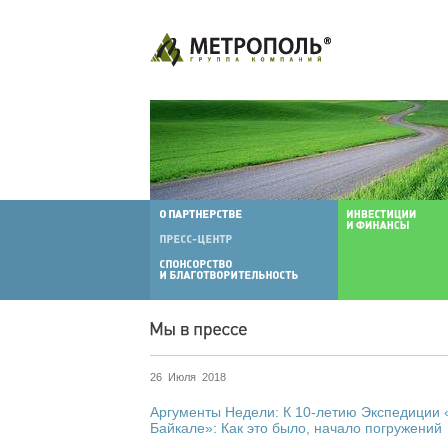
26 Июля 2018
Аргументы Недели: К 10-летию Экспедиции
Байкале»: Как это было, начало погружений