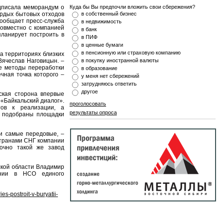
одписала меморандум о
Куда бы Вы предпочли вложить свои сбережения?
ёрдых бытовых отходов
в собственный бизнес
сообщает пресс-служба
в недвижимость
совместно с компанией
в банк
ланирует построить в
в ПИФ
в ценные бумаги
в пенсионную или страховую компанию
а территориях близких
 Вячеслав Наговицын. –
в покупку иностранной валюты
е методы переработки
в образование
чная точка которого –
у меня нет сбережений
затрудняюсь ответить
другое
ская сторона впервые
«Байкальский диалог».
проголосовать
тов к реализации, а
результаты опроса
е подобраны площадки
ии самые передовые, –
странами СНГ компании
 Точно такой же завод
ской области Владимир
ании в НСО единого
es-postroit-v-buryatii-