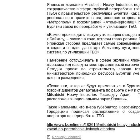
Японская компания Mitsubishi Heavy Industries п
сотрудничестве в сфере глубокой переработки тв
(ТБО) с правительством республики Бурятия. Как 
регионального правительства, японская сторона 
«Метрополь» и госкомпанией «Атомэнергомаш» п
Бурятии завод по переработке и утилизации ТБО.
«Важно производить чистую утилизацию отходов н
к Байкалу, – заявил в ходе встречи глава региона
Японская сторона предлагает самые современны
отходов и сегодня дан старт большому пути, коне
система по утилизации ТБО».
Намерение сотрудничать в сфере экологии япон
выразила год назад на межпарламентской встрече 
Сегодня проект по строительству завода го
министерством природных ресурсов Бурятии уж
для его размещения.
«Технологи, которые будут применяться в Бурят
говорит директор департамента по работе с РФ и 
Mitsubishi Heavy Industries Тосикадзу Араи. –
расположен в национальном парке Японии».
Также напомним, что вчера губернатор Новосибир
Городецкий подписал распоряжение о созд
оператора по переработке ТБО.
http://www.ksonline.ru/183615/mitsubishi-heavy-industri
zavod-po-pererabotke-bytovyh-othodov/
К списку новостей