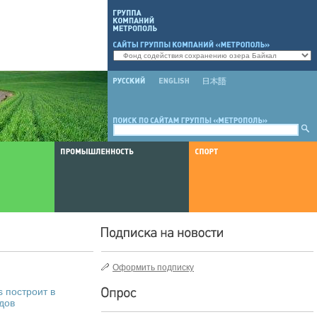
Оформить подписку
s построит в
дов