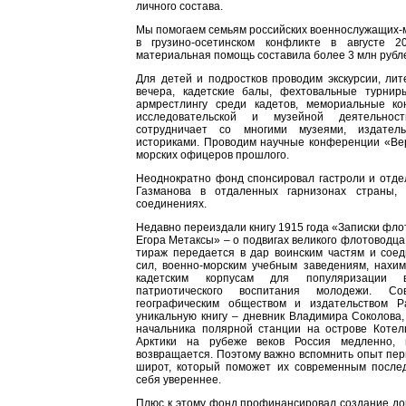
личного состава.
Мы помогаем семьям российских военнослужащих-
в грузино-осетинском конфликте в августе 2
материальная помощь составила более 3 млн рубл
Для детей и подростков проводим экскурсии, ли
вечера, кадетские балы, фехтовальные турни
армрестлингу среди кадетов, мемориальные к
исследовательской и музейной деятельно
сотрудничает со многими музеями, издател
историками. Проводим научные конференции «Вер
морских офицеров прошлого.
Неоднократно фонд спонсировал гастроли и отде
Газманова в отдаленных гарнизонах страны, 
соединениях.
Недавно переиздали книгу 1915 года «Записки фло
Егора Метаксы» – о подвигах великого флотоводца
тираж передается в дар воинским частям и сое
сил, военно-морским учебным заведениям, нахим
кадетским корпусам для популяризации
патриотического воспитания молодежи. С
географическим обществом и издательством P
уникальную книгу – дневник Владимира Соколова,
начальника полярной станции на острове Котел
Арктики на рубеже веков Россия медленно,
возвращается. Поэтому важно вспомнить опыт пе
широт, который поможет их современным послед
себя увереннее.
Плюс к этому фонд профинансировал создание до