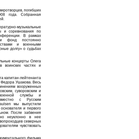
миротворцев, погибших
008 года. Собранная
ей.
тературно-музыкальные
ры и соревнования по
онференции. В рамках
сти фонд постоянно
ьствами и военными
ные долгу» о судьбах
льные концерты Олега
в воинских частях и
та капитан-лейтенанта
 Федора Ушакова. Весь
динениям вооруженных
овским, суворовским и
 военной службы и
овместно с Русским
aulsen мы выпустили
 основателя и первого
ьном. После забвения
 но неуклонно в нее
рвопроходцев северных
ователям чувствовать
кументального фильма