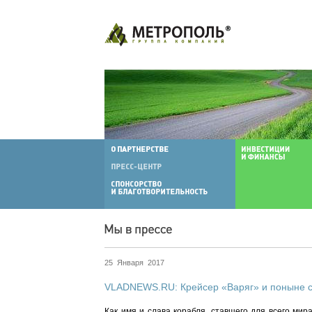
25 Января 2017
VLADNEWS.RU: Крейсер «Варяг» и поныне с
Как имя и слава корабля, ставшего для всего мир