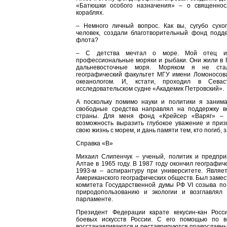
«Батюшки особого назначения» – о священнос
кораблях.
– Немного личный вопрос. Как вы, сугубо сухо
человек, создали благотворительный фонд подде
флота?
– С детства мечтал о море. Мой отец 
профессиональные моряки и рыбаки. Они жили в 
дальневосточные моря. Моряком я не ста
географический факультет МГУ имени Ломоносова
океанологом. И, кстати, проходил в Севас
исследовательском судне «Академик Петровский».
А поскольку помимо науки и политики я занима
свободные средства направлял на поддержку в
страны. Для меня фонд «Крейсер «Варяг» – 
возможность выразить глубокое уважение и приз
свою жизнь с морем, и дань памяти тем, кто погиб,
Справка «В»
Михаил Слипенчук – ученый, политик и предпри
Алтае в 1965 году. В 1987 году окончил географич
1993-м – аспирантуру при университете. Являет
Американского географических обществ. Был заме
комитета Государственной думы РФ VI созыва по
природопользованию и экологии и возглавлял 
парламенте.
Президент Федерации карате кекусин-кан Рос
боевых искусств России. С его помощью по в
восстанавливаются и реставрируются православны