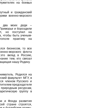
лужителях на боевых
путный и гражданский
ржки военно-морского
и два моих дяди –
Приморье и бороздили
л, но поступил на
, чтобы быть ученым-
тополе практику на
лся бизнесом, то все
оенно-морского флота
это вклад в Россию,
нание тем, кто связал
 защищая нашу Родину.
ниматель. Родился на
еский факультет МГУ, в
ся членом Русского и
стителем председателя
 природным ресурсам,
арктическую группу в
сии и Фонда развития
сей стране строятся,
е и буддийские храмы.