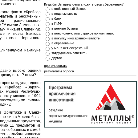
 воинства
Куда бы Вы предпочли вложить свои сбережения?
в собственный бизнес
ского флота «Крейсер
в недвижимость
ователь и бессменный
в банк
й рационального
в ПИФ
 МГУ имени Ломоносова
в ценные бумаги
наук Михаил Слипенчук.
теля и поэта Виктора
в пенсионную или страховую компанию
у в селе Черниговка
в покупку иностранной валюты
в образование
у меня нет сбережений
липенчуком накануне
затрудняюсь ответить
другое
проголосовать
едавно высоко оценил
результаты опроса
 президента России?
заторов международного
та «Крейсер «Варяг».
ах музеев Республики
», вступившего в 1904
евосходящими силами
одину.
ом Эрмитаже в Санкт-
ных сил в Москве была
 подлинных предметов,
мимо 11 предметов из
ов, собранных в самой
есть альбом японских