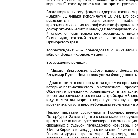
верности Отечеству, укрепляют авторитет русского
Благотворительному фонду поддержки военно-мор
«Варяг» 31 января исполняется 10 лет. Его осн
руководитель – заведующий кафедро
природопользования географического факультета
доктор экономических и кандидат географических 
К слову, он сын известного российского писа
Слипенчука, который родился и окончил школ
Приморского края.
Корреспондент «В» побеседовал с Михаилом С
юбилея фонда «Крейсер «Варяг».
Возвращение реликвий
– Михаил Викторович, работу вашего фонда н
Владимир Путин. Чем вы заслужили благодарность
– Дело в том, что наш фонд стал одним из органи
историко-патриотического выставочного проек
Обретение реликвий». Хранившиеся в запасник
Корея исторические реликвии с крейсера «Варяг
году в Желтом море в неравную схватку с пр
противника, спустя век с небольшим вернулись на р
Первая выставка состоялась в Государственн
Петербурге. Затем в Центральном музее вооружен
представлена новая, уже расширенная экспозиция
связанных с судьбой легендарного крейсера. По
Южной Кореи выставку дополнили еще 40 экспонат
России и других странах мира. К примеру, там 