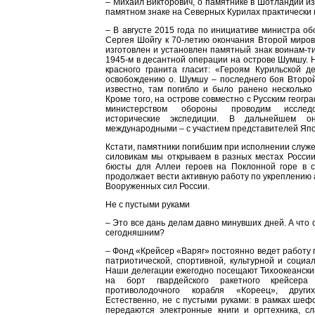
– Михаил Викторович, о памятнике в Шотландии из
памятном знаке на Северных Курилах практически н
– В августе 2015 года по инициативе министра о
Сергея Шойгу к 70-летию окончания Второй миро
изготовлен и установлен памятный знак воинам-т
1945-м в десантной операции на острове Шумшу. Н
красного гранита гласит: «Героям Курильской д
освобождению о. Шумшу – последнего боя Второй
известно, там погибло и было ранено несколько 
Кроме того, на острове совместно с Русским геог
министерством обороны проводим исследо
исторические экспедиции. В дальнейшем 
международными – с участием представителей Яп
Кстати, памятники погибшим при исполнении служе
силовикам мы открываем в разных местах России
бюсты для Аллеи героев на Поклонной горе в с
продолжает вести активную работу по укреплению 
Вооруженных сил России.
Не с пустыми руками
– Это все дань делам давно минувших дней. А что
сегодняшним?
– Фонд «Крейсер «Варяг» постоянно ведет работу 
патриотической, спортивной, культурной и социа
Наши делегации ежегодно посещают Тихоокеански
на борт гвардейского ракетного крейсер
противолодочного корабля «Кореец», други
Естественно, не с пустыми руками: в рамках ше
передаются электронные книги и оргтехника, с