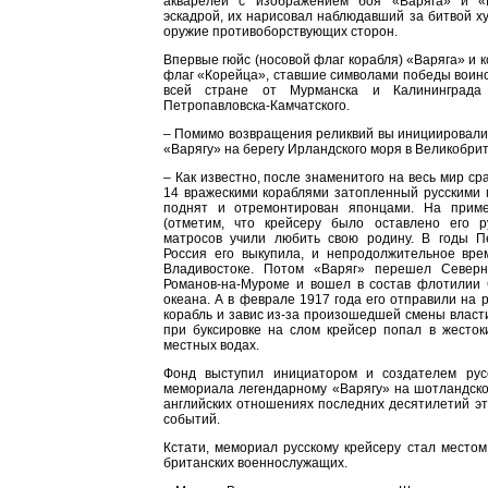
акварелей с изображением боя «Варяга» и «
эскадрой, их нарисовал наблюдавший за битвой х
оружие противоборствующих сторон.
Впервые гюйс (носовой флаг корабля) «Варяга» и 
флаг «Корейца», ставшие символами победы воинск
всей стране от Мурманска и Калининграда
Петропавловска-Камчатского.
– Помимо возвращения реликвий вы инициировали
«Варягу» на берегу Ирландского моря в Великобр
– Как известно, после знаменитого на весь мир с
14 вражескими кораблями затопленный русскими 
поднят и отремонтирован японцами. На приме
(отметим, что крейсеру было оставлено его р
матросов учили любить свою родину. В годы 
Россия его выкупила, и непродолжительное вре
Владивостоке. Потом «Варяг» перешел Север
Романов-на-Муроме и вошел в состав флотилии 
океана. А в феврале 1917 года его отправили на 
корабль и завис из-за произошедшей смены власти
при буксировке на слом крейсер попал в жесток
местных водах.
Фонд выступил инициатором и создателем русс
мемориала легендарному «Варягу» на шотландском
английских отношениях последних десятилетий эт
событий.
Кстати, мемориал русскому крейсеру стал место
британских военнослужащих.