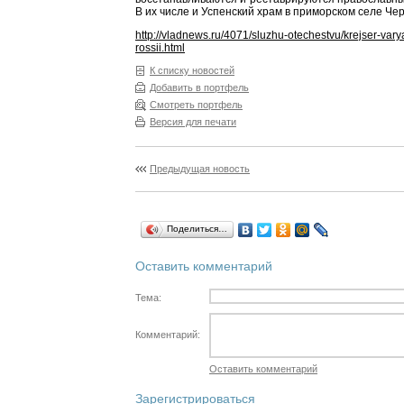
В их числе и Успенский храм в приморском селе Чер
http://vladnews.ru/4071/sluzhu-otechestvu/krejser-vary
rossii.html
К списку новостей
Добавить в портфель
Смотреть портфель
Версия для печати
Предыдущая новость
Поделиться…
Оставить комментарий
Тема:
Комментарий:
Оставить комментарий
Зарегистрироваться