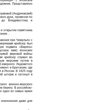
Корейца» с японской
удожник. Представлено
кормовой (Андреевский)
ого духа, провезли по
 до Владивостока и
 и открытие памятника
итании…
ражения при Чемульпо с
моряками крейсер был
ре подвига «Варяга»
усское имя) японских
Первой мировой войны
мя крейсер служил во
ным морским путем в
Северного Ледовитого
ремонт в Британию, где
 в России. В 1925 году
ий шторм и затонул в
кого военно-морского
 берегу. В российско-
о одно из самых ярких
м поклонения даже для