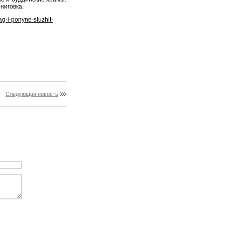
ниговка.
ag-i-ponyne-sluzhit-
Следующая новость