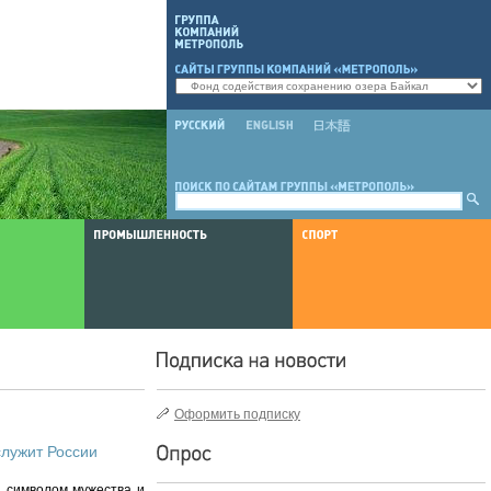
Оформить подписку
лужит России
а символом мужества и