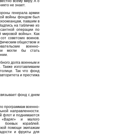
вестно всему миру. А о
икто не знает.
бороны генерала армии
вой войны фондом был
ихоокеанцам, павшим в
адпись на табличке из
есантной операции по
 мировой войны». Как
сот советских воинов.
рафическим обществом и
вательские военно-
они могли бы стать
онии.
бного долга военным и
. Также изготавливаем
толице. Так что фонд
авторитета и престижа
 связывает фонд с днем
по программам военно-
льной направленности.
й флот и поднимаются
а «Варяг» и малого
х боевых кораблей.
фской помощи экипажам
ладости и фрукты для