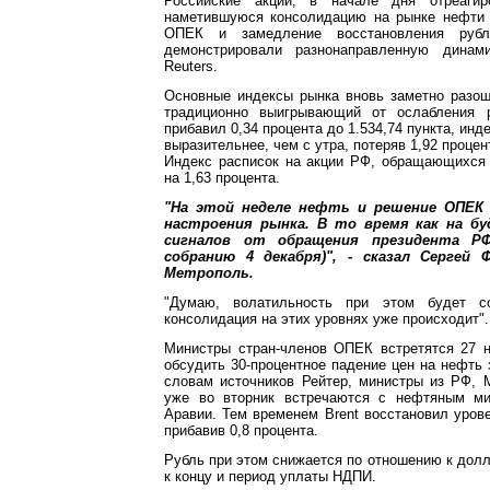
Российские акции, в начале дня отреаги
наметившуюся консолидацию на рынке нефти
ОПЕК и замедление восстановления рубл
демонстрировали разнонаправленную динам
Reuters.
Основные индексы рынка вновь заметно разо
традиционно выигрывающий от ослабления 
прибавил 0,34 процента до 1.534,74 пункта, ин
выразительнее, чем с утра, потеряв 1,92 процент
Индекс расписок на акции РФ, обращающихся 
на 1,63 процента.
"На этой неделе нефть и решение ОПЕК
настроения рынка. В то время как на б
сигналов от обращения президента РФ
собранию 4 декабря)", - сказал Сергей 
Метрополь.
"Думаю, волатильность при этом будет сох
консолидация на этих уровнях уже происходит".
Министры стран-членов ОПЕК встретятся 27 н
обсудить 30-процентное падение цен на нефть 
словам источников Рейтер, министры из РФ, 
уже во вторник встречаются с нефтяным ми
Аравии. Тем временем Brent восстановил урове
прибавив 0,8 процента.
Рубль при этом снижается по отношению к долла
к концу и период уплаты НДПИ.