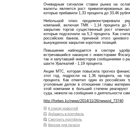
Очевидным сигналом ставки рынка на ослаб
валюты является рост привилегированных акц
которые прибавили 1,33 процента до 33,46 рубля
Небольшой плюс продемонстрировали ряд
компаний, включая ТМК - 1,14 процента до 7
закрытию торгов существенный рост отмечал
которые подскочили на 5,3 процента. Как счита
российских банков, причиной этого ценового
вынужденное закрытие коротких позиций.
Повышение наблюдается в секторе удобр
встречавшийся накануне с инвесторами Фосагро
так и запутавший инвесторов сообщениями о ра
шахте Уралкалий - 1,19 процента.
Акции МТС, которая повысила прогноз финанс
этот год, подросли на 1,36 процента, на то
процента. Как отметил один из российских т
уголовным делом в отношении главы материнс
этой компании в большей степени реагируют 
суда, нежели на сообщения о деятельности сам
http://forbes.kz/news/2014/11/26/newsid_73740
К списку новостей
Добавить в портфель
Смотреть портфель
Версия для печати