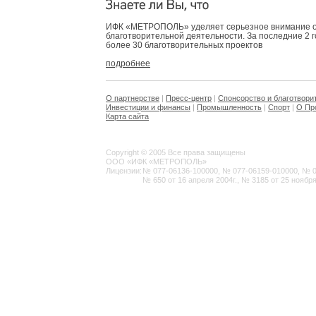
ИФК «МЕТРОПОЛЬ» уделяет серьезное внимание 
благотворительной деятельности. За последние 2 
более 30 благотворительных проектов
подробнее
О партнерстве
|
Пресс-центр
|
Спонсорство и благотвори
Инвестиции и финансы
|
Промышленность
|
Спорт
|
О Пр
Карта сайта
Copyright © 2005 Все права защищены
ООО «ИФК «МЕТРОПОЛЬ»
Лицензии:
№ 077-06136-100000, № 077-06159-010000, № 077
№ 650 от 16 апреля 2004г., № 3185 от 25 ноября