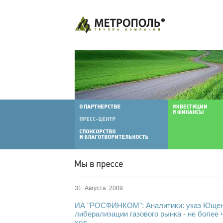
31 Августа 2009
ИА "РОСФИНКОМ": Аналитики: указ Ющен
либерализации газового рынка - не более
ход