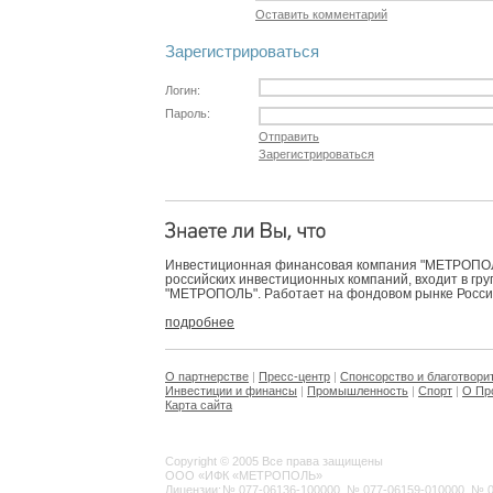
Оставить комментарий
Зарегистрироваться
Логин:
Пароль:
Отправить
Зарегистрироваться
Инвестиционная финансовая компания "МЕТРОПОЛЬ
российских инвестиционных компаний, входит в гр
"МЕТРОПОЛЬ". Работает на фондовом рынке России 
подробнее
О партнерстве
|
Пресс-центр
|
Спонсорство и благотвори
Инвестиции и финансы
|
Промышленность
|
Спорт
|
О Пр
Карта сайта
Copyright © 2005 Все права защищены
ООО «ИФК «МЕТРОПОЛЬ»
Лицензии:
№ 077-06136-100000, № 077-06159-010000, № 077