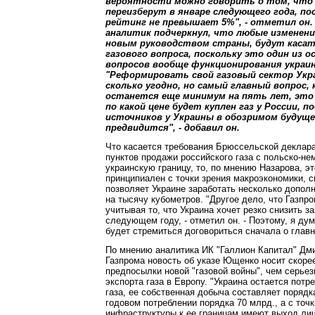
вероятности можно говорить о том, чт
переизберут в январе следующего года, по
рейтинг не превышает 5%", - отметил он.
аналитик подчеркнул, что любые изменени
новым руководством страны, будут касат
газового вопроса, поскольку это один из 
вопросов вообще функционирования украин
"Реформировать свой газовый сектор Укр
сколько угодно, но самый главный вопрос,
останется еще минимум на пять лет, это 
по какой цене будет куплен газ у России, п
источников у Украины в обозримом будуще
предвидится", - добавил он.
Что касается требования Брюссельской деклара
пунктов продажи российского газа с польско-не
украинскую границу, то, по мнению Назарова, эт
принципиален с точки зрения макроэкономики, с
позволяет Украине заработать несколько допо
на тысячу кубометров. "Другое дело, что Газпро
учитывая то, что Украина хочет резко снизить за
следующем году, - отметил он. - Поэтому, я дум
будет стремиться договориться сначала о главн
По мнению аналитика ИК "Галлион Капитал" Дм
Газпрома новость об указе Ющенко носит скоре
предпосылки новой "газовой войны", чем серье
экспорта газа в Европу. "Украина остается потр
газа, ее собственная добыча составляет порядк
годовом потреблении порядка 70 млрд., а с точк
инфраструктуры к ее границам имеют выход ли