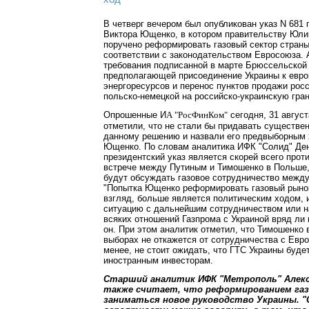
В четверг вечером был опубликован указ N 681 
Виктора Ющенко, в котором правительству Юл
поручено реформировать газовый сектор страны 
соответствии с законодательством Евросоюза.
требования подписанной в марте Брюссельской
предполагающей присоединение Украины к евро
энергоресурсов и перенос пунктов продажи росс
польско-немецкой на российско-украинскую гран
Опрошенные И
сегодня, 31 август
А "РосФинКом"
отметили, что не стали бы придавать существе
данному решению и назвали его предвыборным 
Ющенко. По словам аналитика ИФК "Солид" Ден
президентский указ является скорей всего про
встрече между Путиным и Тимошенко в Польше,
будут обсуждать газовое сотрудничество между
"Попытка Ющенко реформировать газовый рынок
взгляд, больше является политическим ходом, 
ситуацию с дальнейшим сотрудничеством или н
всяких отношений Газпрома с Украиной вряд ли 
он. При этом аналитик отметил, что Тимошенко 
выборах не откажется от сотрудничества с Евро
менее, не стоит ожидать, что ГТС Украины буде
иностранным инвесторам.
Старший аналитик ИФК "Метрополь" Алекс
также считает, что реформированием газ
заниматься новое руководство Украины. "