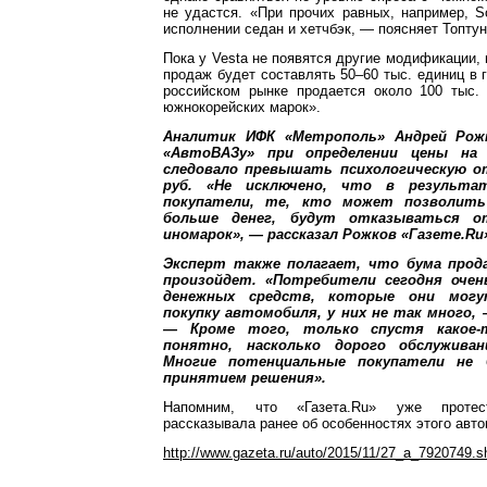
не удастся. «При прочих равных, например, So
исполнении седан и хетчбэк, — поясняет Топту
Пока у Vesta не появятся другие модификации,
продаж будет составлять 50–60 тыс. единиц в г
российском рынке продается около 100 тыс
южнокорейских марок».
Аналитик ИФК «Метрополь» Андрей Рож
«АвтоВАЗу» при определении цены на
следовало превышать психологическую о
руб. «Не исключено, что в результа
покупатели, те, кто может позволит
больше денег, будут отказываться о
иномарок», — рассказал Рожков «Газете.Ru
Эксперт также полагает, что бума прод
произойдет. «Потребители сегодня очен
денежных средств, которые они мог
покупку автомобиля, у них не так много,
— Кроме того, только спустя какое
понятно, насколько дорого обслуживан
Многие потенциальные покупатели не
принятием решения».
Напомним, что «Газета.Ru» уже протес
рассказывала ранее об особенностях этого авт
http://www.gazeta.ru/auto/2015/11/27_a_7920749.s