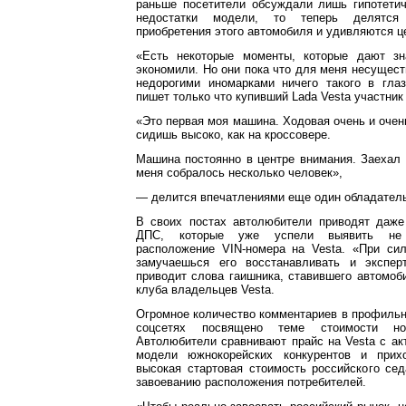
раньше посетители обсуждали лишь гипотетич
недостатки модели, то теперь делятся
приобретения этого автомобиля и удивляются ц
«Есть некоторые моменты, которые дают зн
экономили. Но они пока что для меня несущест
недорогими иномарками ничего такого в гла
пишет только что купивший Lada Vesta участни
«Это первая моя машина. Ходовая очень и очен
сидишь высоко, как на кроссовере.
Машина постоянно в центре внимания. Заехал
меня собралось несколько человек»,
— делится впечатлениями еще один обладатель
В своих постах автолюбители приводят даже
ДПС, которые уже успели выявить не
расположение VIN-номера на Vesta. «При си
замучаешься его восстанавливать и экспер
приводит слова гаишника, ставившего автомоби
клуба владельцев Vesta.
Огромное количество комментариев в профильн
соцсетях посвящено теме стоимости но
Автолюбители сравнивают прайс на Vesta с а
модели южнокорейских конкурентов и прих
высокая стартовая стоимость российского се
завоеванию расположения потребителей.