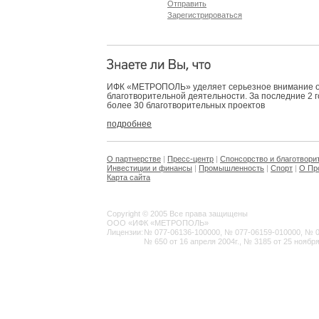
Отправить
Зарегистрироваться
ИФК «МЕТРОПОЛЬ» уделяет серьезное внимание 
благотворительной деятельности. За последние 2 
более 30 благотворительных проектов
подробнее
О партнерстве
|
Пресс-центр
|
Спонсорство и благотвори
Инвестиции и финансы
|
Промышленность
|
Спорт
|
О Пр
Карта сайта
Copyright © 2005 Все права защищены
ООО «ИФК «МЕТРОПОЛЬ»
Лицензии:
№ 077-06136-100000, № 077-06159-010000, № 077
№ 650 от 16 апреля 2004г., № 3185 от 25 ноября