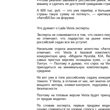
«Чтобы реально завоевать российский рынок, 
машину и сделать ее доступной гражданам стра
А 600 тыс. руб. — это уже перебор, и больш
страны такую сумму не потянут», — критику
«АвтоВАЗа» на форумах.
Что думают о Lada Vesta эксперты
Эксперты не сомневаются в том, что своего пок
но отмечают, что лидерство на рынке южн
российский седан все же уступит.
Начальник отдела аналитики агентства «Авто
отмечает, что Vesta в базовой комплект
конкурентную цену. «Модели Hyundai, KIA, Re
самых простых версиях оснащены хуже, — ра
Топтун. — Поэтому я думаю, что спрос на Ve
приходиться на минимальную комплектацию
среднюю.
Но вот уже в топе российскому седану конкур
тяжело. У Vesta, в отличие от них, нет многих о
мощного мотора, климат-контроля, подогрева
безопасности.
Поэтому на топовые версии Vesta будет прих
от продаж модели».
По словам эксперта, первые продажи моде
однако сравняться по уровню спроса с «южнок