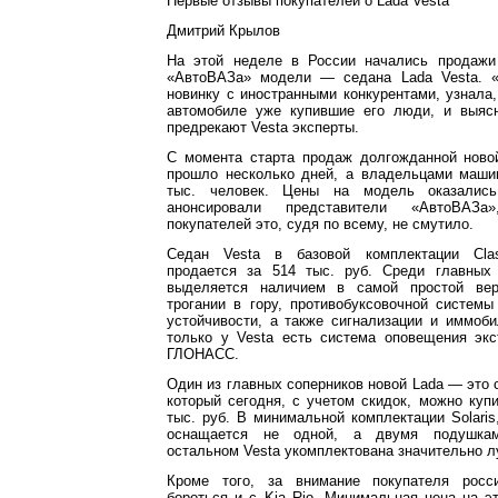
Первые отзывы покупателей о Lada Vesta
Дмитрий Крылов
На этой неделе в России начались продажи
«АвтоВАЗа» модели — седана Lada Vesta. «
новинку с иностранными конкурентами, узнала
автомобиле уже купившие его люди, и выяс
предрекают Vesta эксперты.
С момента старта продаж долгожданной ново
прошло несколько дней, а владельцами маши
тыс. человек. Цены на модель оказалис
анонсировали представители «АвтоВАЗа
покупателей это, судя по всему, не смутило.
Седан Vesta в базовой комплектации Cla
продается за 514 тыс. руб. Среди главных
выделяется наличием в самой простой ве
трогании в гору, противобуксовочной систем
устойчивости, а также сигнализации и иммоби
только у Vesta есть система оповещения эк
ГЛОНАСС.
Один из главных соперников новой Lada — это с
который сегодня, с учетом скидок, можно куп
тыс. руб. В минимальной комплектации Solaris,
оснащается не одной, а двумя подушкам
остальном Vesta укомплектована значительно л
Кроме того, за внимание покупателя росс
бороться и с Kia Rio. Минимальная цена на 