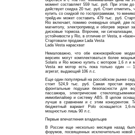
момент составляет 559 тыс. руб. При этом до
действует скидка 20 тыс. руб. Стоит отметить, 
купить со скидкой по госпрограммам, то минима
трейд-ин может составить 479 тыс. руб. Стар
Rio включает, помимо очевидных опций, две п
магнитолу, электропривод и обогрев зеркал з
дисковые тормоза. Впрочем, ни сигнализации,
устойчивости у Rio, в отличие от Vesta, в «базе»
Стартовали продажи Lada Vesta
Lada Vesta нарасхват
Немаловажно, что обе южнокорейские моде
версиях могут комплектоваться более мощным
Solaris и Rio можно купить с мотором 1,6 л и 
Vesta же мотор есть пока только один — 1
агрегат, выдающий 106 л.с.
Еще один популярный на российском рынке сед
стоит 524,9 тыс. руб. Самая простая верс
фронтальные подушки безопасности для во
пассажира, электрические стеклоподъемник
иммобилайзер и систему ABS. В целом оснаще
лучше в сравнении и с этим конкурентом. 
бюджетный вариант Polo оснащается 1,6-л
мощностью лишь 90 л.с.
Первые впечатления владельцев
В России еще несколько месяцев назад был
форумов, посвященных исключительно новой 