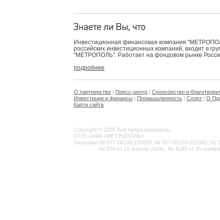
Инвестиционная финансовая компания "МЕТРОПОЛЬ
российских инвестиционных компаний, входит в гр
"МЕТРОПОЛЬ". Работает на фондовом рынке России 
подробнее
О партнерстве
|
Пресс-центр
|
Спонсорство и благотвори
Инвестиции и финансы
|
Промышленность
|
Спорт
|
О Пр
Карта сайта
Copyright © 2005 Все права защищены
ООО «ИФК «МЕТРОПОЛЬ»
Лицензии:
№ 077-06136-100000, № 077-06159-010000, № 077
№ 650 от 16 апреля 2004г., № 3185 от 25 ноября