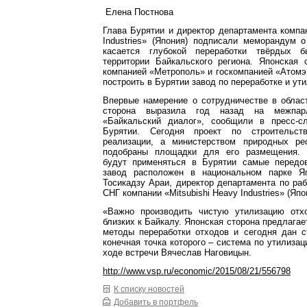
Елена Постнова
Глава Бурятии и директор департамента компан
Industries» (Япония) подписали меморандум 
касается глубокой переработки твёрдых 
территории Байкальского региона. Японская 
компанией «Метрополь» и госкомпанией «Атом
построить в Бурятии завод по переработке и ут
Впервые намерение о сотрудничестве в облас
сторона выразила год назад на межпарл
«Байкальский диалог», сообщили в пресс-с
Бурятии. Сегодня проект по строительст
реализации, а министерством природных ре
подобраны площадки для его размещения. «
будут применяться в Бурятии самые передо
завод расположен в национальном парке Яп
Тосикадзу Араи, директор департамента по ра
СНГ компании «Mitsubishi Heavy Industries» (Япо
«Важно производить чистую утилизацию отх
близких к Байкалу. Японская сторона предлага
методы переработки отходов и сегодня дан с
конечная точка которого – система по утилизац
ходе встречи Вячеслав Наговицын.
http://www.vsp.ru/economic/2015/08/21/556798
К списку новостей
Добавить в портфель