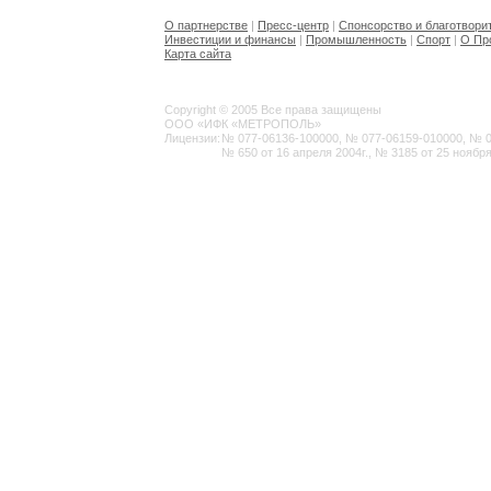
О партнерстве
|
Пресс-центр
|
Спонсорство и благотвори
Инвестиции и финансы
|
Промышленность
|
Спорт
|
О Пр
Карта сайта
Copyright © 2005 Все права защищены
ООО «ИФК «МЕТРОПОЛЬ»
Лицензии:
№ 077-06136-100000, № 077-06159-010000, № 077
№ 650 от 16 апреля 2004г., № 3185 от 25 ноября