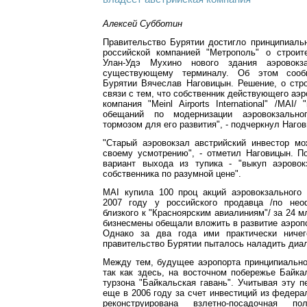
Алексей Субботин
Правительство Бурятии достигло принципиаль
российской компанией "Метрополь" о строит
Улан-Удэ Мухино нового здания аэровокза
существующему терминалу. Об этом сооб
Бурятии Вячеслав Наговицын. Решение, о стр
связи с тем, что собственник действующего аэр
компания "Meinl Airports International" /MAI/
обещаний по модернизации аэровокзально
тормозом для его развития", - подчеркнул Наго
"Старый аэровокзал австрийский инвестор мо
своему усмотрению", - отметил Наговицын. П
вариант выхода из тупика - "выкуп аэровок
собственника по разумной цене".
MAI купила 100 проц акций аэровокзального
2007 году у российского продавца /по не
близкого к "Красноярским авиалиниям"/ за 24 м
бизнесмены обещали вложить в развитие аэропо
Однако за два года ими практически ничег
правительство Бурятии пыталось наладить диал
Между тем, будущее аэропорта принципиально
так как здесь, на восточном побережье Байка
турзона "Байкальская гавань". Учитывая эту п
еще в 2006 году за счет инвестиций из федер
реконструирована взлетно-посадочная 