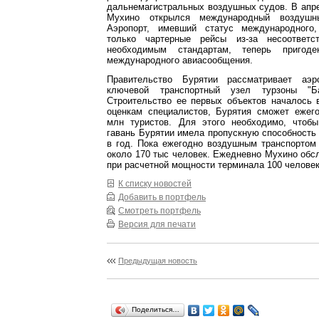
дальнемагистральных воздушных судов. В апр
Мухино открылся международный воздушны
Аэропорт, имевший статус международного
только чартерные рейсы из-за несоответс
необходимым стандартам, теперь пригоде
международного авиасообщения.
Правительство Бурятии рассматривает аэр
ключевой транспортный узел турзоны "Ба
Строительство ее первых объектов началось 
оценкам специалистов, Бурятия сможет ежег
млн туристов. Для этого необходимо, чтоб
гавань Бурятии имела пропускную способность
в год. Пока ежегодно воздушным транспортом
около 170 тыс человек. Ежедневно Мухино обс
при расчетной мощности терминала 100 человек
К списку новостей
Добавить в портфель
Смотреть портфель
Версия для печати
Предыдущая новость
Поделиться…