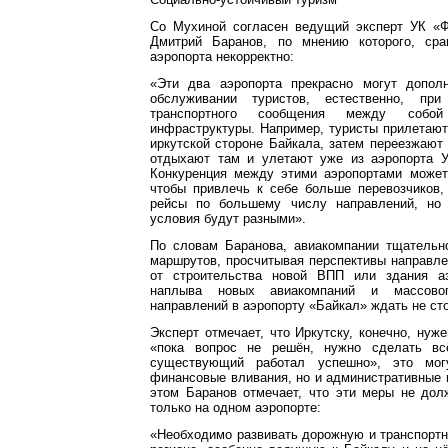
Со Мухиной согласен ведущий эксперт УК 
Дмитрий Баранов, по мнению которого, сра
аэропорта некорректно:
«Эти два аэропорта прекрасно могут допол
обслуживании туристов, естественно, при
транспортного сообщения между собой
инфраструктуры. Например, туристы прилетают 
иркутской стороне Байкала, затем переезжают 
отдыхают там и улетают уже из аэропорта Ул
Конкуренция между этими аэропортами может
чтобы привлечь к себе больше перевозчиков,
рейсы по большему числу направлений, но
условия будут разными».
По словам Баранова, авиакомпании тщательн
маршрутов, просчитывая перспективы направлен
от строительства новой ВПП или здания аэ
наплыва новых авиакомпаний и массово
направлений в аэропорту «Байкал» ждать не сто
Эксперт отмечает, что Иркутску, конечно, нуже
«пока вопрос не решён, нужно сделать вс
существующий работал успешно», это мог
финансовые вливания, но и административные
этом Баранов отмечает, что эти меры не дол
только на одном аэропорте:
«Необходимо развивать дорожную и транспорт