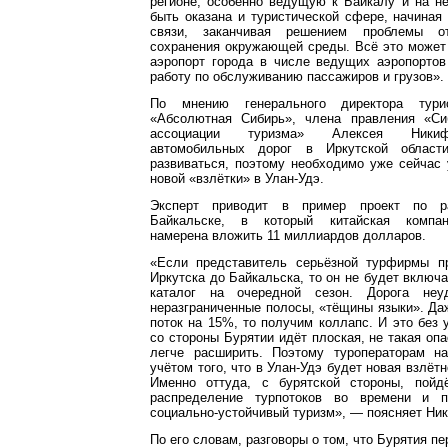
регионе, особенно ведущую к Байкалу и на н
быть оказана и туристической сфере, начиная 
связи, заканчивая решением проблемы о
сохранения окружающей среды. Всё это может
аэропорт города в числе ведущих аэропортов
работу по обслуживанию пассажиров и грузов».
По мнению генерального директора турис
«Абсолютная Сибирь», члена правления «Си
ассоциации туризма» Алексея Никиф
автомобильных дорог в Иркутской област
развиваться, поэтому необходимо уже сейчас
новой «взлётки» в Улан-Удэ.
Эксперт приводит в пример проект по р
Байкальске, в который китайская компан
намерена вложить 11 миллиардов долларов.
«Если представитель серьёзной турфирмы п
Иркутска до Байкальска, то он не будет включа
каталог на очередной сезон. Дорога неу
неразграниченные полосы, «тёщины языки». Д
поток на 15%, то получим коллапс. И это без
со стороны Бурятии идёт плоская, не такая опа
легче расширить. Поэтому туроператорам н
учётом того, что в Улан-Удэ будет новая взлёт
Именно оттуда, с бурятской стороны, пойд
распределение турпотоков во времени и 
социально-устойчивый туризм», — поясняет Ни
По его словам, разговоры о том, что Бурятия пе