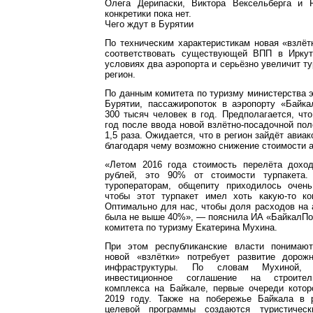
Олега Дерипаски, Виктора Вексельберга и 
конкретики пока нет.
Чего ждут в Бурятии
По техническим характеристикам новая «взлёт
соответствовать существующей ВПП в Иркут
условиях два аэропорта и серьёзно увеличит ту
регион.
По данным комитета по туризму министерства 
Бурятии, пассажиропоток в аэропорту «Байка
300 тысяч человек в год. Предполагается, что
год после ввода новой взлётно-посадочной пол
1,5 раза. Ожидается, что в регион зайдёт авиа
благодаря чему возможно снижение стоимости 
«Летом 2016 года стоимость перелёта дохо
рублей, это 90% от стоимости турпакета.
туроператорам, общепиту приходилось очен
чтобы этот турпакет имел хоть какую-то кон
Оптимально для нас, чтобы доля расходов на 
была не выше 40%», — пояснила ИА «БайкалПо
комитета по туризму Екатерина Мухина.
При этом республиканские власти понимают
новой «взлётки» потребует развитие дорож
инфраструктуры. По словам Мухиной, 
инвестиционное соглашение на строитель
комплекса на Байкале, первые очереди котор
2019 году. Также на побережье Байкала в 
целевой программы создаются туристическ