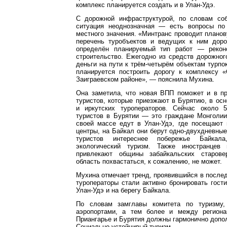
комплекс планируется создать и в Улан-Удэ.
С дорожной инфраструктурой, по словам соб
ситуация неоднозначная — есть вопросы по
местного значения. «Минтранс проводит планов
перечень туробъектов и ведущих к ним доро
определён планируемый тип работ — реконс
строительство. Ежегодно из средств дорожно
деньги на пути к трём-четырём объектам турпок
планируется построить дорогу к комплексу «
Заиграевском районе», — пояснила Мухина.
Она заметила, что новая ВПП поможет и в пр
туристов, которые приезжают в Бурятию, в осн
и иркутских туроператоров. Сейчас около 
туристов в Бурятии — это граждане Монголии
своей массе едут в Улан-Удэ, где посещают 
центры, на Байкал они берут одно-двухдневные
туристов интереснее побережье Байкал
экологический туризм. Также иностранцев 
привлекают общины забайкальских старове
область похвастаться, к сожалению, не может.
Мухина отмечает тренд, проявившийся в послед
туроператоры стали активно бронировать гост
Улан-Удэ и на берегу Байкала.
По словам замглавы комитета по туризму,
аэропортами, а тем более и между региона
Приангарье и Бурятия должны гармонично допол
Социально-устойчивый туризм