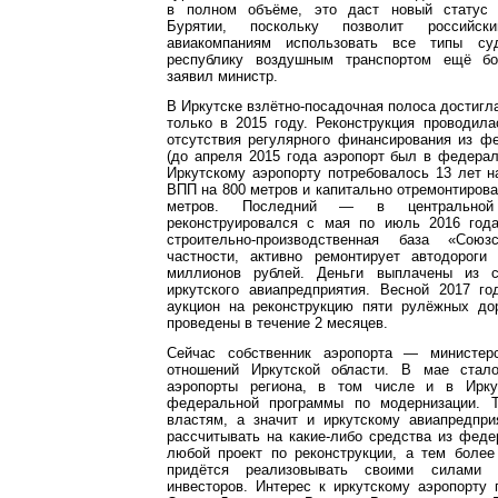
в полном объёме, это даст новый статус
Бурятии, поскольку позволит российс
авиакомпаниям использовать все типы су
республику воздушным транспортом ещё б
заявил министр.
В Иркутске взлётно-посадочная полоса достигла
только в 2015 году. Реконструкция проводила
отсутствия регулярного финансирования из ф
(до апреля 2015 года аэропорт был в федерал
Иркутскому аэропорту потребовалось 13 лет н
ВПП на 800 метров и капитально отремонтироват
метров. Последний — в центральн
реконструировался с мая по июль 2016 год
строительно-производственная база «Союз
частности, активно ремонтирует автодороги
миллионов рублей. Деньги выплачены из с
иркутского авиапредприятия. Весной 2017 го
аукцион на реконструкцию пяти рулёжных до
проведены в течение 2 месяцев.
Сейчас собственник аэропорта — министер
отношений Иркутской области. В мае стало
аэропорты региона, в том числе и в Ирку
федеральной программы по модернизации. Т
властям, а значит и иркутскому авиапредпри
рассчитывать на какие-либо средства из фед
любой проект по реконструкции, а тем более
придётся реализовывать своими силами
инвесторов. Интерес к иркутскому аэропорту