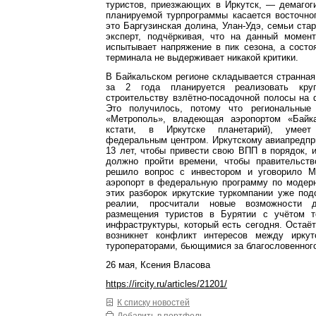
туристов, приезжающих в Иркутск, — демагог
планируемой турпрограммы касается восточно
это Баргузинская долина, Улан-Удэ, семьи ста
эксперт, подчёркивая, что на данный момент
испытывает напряжение в пик сезона, а сост
терминала не выдерживает никакой критики.
В Байкальском регионе складывается странная
за 2 года планируется реализовать кру
строительству взлётно-посадочной полосы на
Это получилось, потому что региональные
«Метрополь», владеющая аэропортом «Байка
кстати, в Иркутске планетарий), умеет
федеральным центром. Иркутскому авиапредпр
13 лет, чтобы привести свою ВПП в порядок, и
должно пройти времени, чтобы правительств
решило вопрос с инвестором и уговорило М
аэропорт в федеральную программу по модерн
этих разборок иркутские туркомпании уже по
реалии, просчитали новые возможности 
размещения туристов в Бурятии с учётом т
инфраструктуры, который есть сегодня. Остаёт
возникнет конфликт интересов между иркут
туроператорами, бьющимися за благословенного
26 мая, Ксения Власова
https://ircity.ru/articles/21201/
К списку новостей
Добавить в портфель