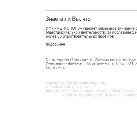
ИФК «МЕТРОПОЛЬ» уделяет серьезное внимание 
благотворительной деятельности. За последние 2 
более 30 благотворительных проектов
подробнее
О партнерстве
|
Пресс-центр
|
Спонсорство и благотвори
Инвестиции и финансы
|
Промышленность
|
Спорт
|
О Пр
Карта сайта
Copyright © 2005 Все права защищены
ООО «ИФК «МЕТРОПОЛЬ»
Лицензии:
№ 077-06136-100000, № 077-06159-010000, № 077
№ 650 от 16 апреля 2004г., № 3185 от 25 ноября