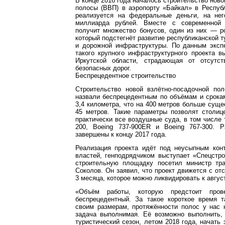
В конце 2016 года началось строительство ново
полосы (ВВП) в аэропорту «Байкал» в Респуб
реализуется на федеральные деньги, на не
миллиарда рублей. Вместе с современной 
получит множество бонусов, один из них — р
который подстегнёт развитие республиканской т
и дорожной инфраструктуры. По данным экспе
такого крупного инфраструктурного проекта в
Иркутской области, страдающая от отсутст
безопасных дорог.
Беспрецедентное строительство
Строительство новой взлётно-посадочной по
назвали беспрецедентным по объёмам и срока
3,4 километра, что на 400 метров больше су
45 метров. Такие параметры позволят столиц
практически все воздушные суда, в том числе 
200, Boeing 737-900ER и Boeing 767-300. 
завершены к концу 2017 года.
Реализация проекта идёт под неусыпным ко
властей, генподрядчиком выступает «Спецстр
строительную площадку посетил министр тр
Соколов. Он заявил, что проект движется с от
3 месяца, которое можно ликвидировать к авгус
«Объём работы, которую предстоит прове
беспрецедентный. За такое короткое время 
своим размерам, протяжённости полос у нас 
задача выполнимая. Её возможно выполнить
туристический сезон, летом 2018 года, начать