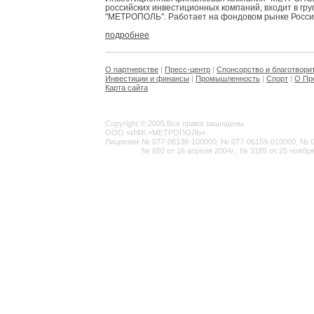
российских инвестиционных компаний, входит в гр
"МЕТРОПОЛЬ". Работает на фондовом рынке России 
подробнее
О партнерстве
|
Пресс-центр
|
Спонсорство и благотвори
Инвестиции и финансы
|
Промышленность
|
Спорт
|
О Пр
Карта сайта
Copyright © 2005 Все права защищены
ООО «ИФК «МЕТРОПОЛЬ»
Лицензии:
№ 077-06136-100000, № 077-06159-010000, № 077
№ 650 от 16 апреля 2004г., № 3185 от 25 ноября