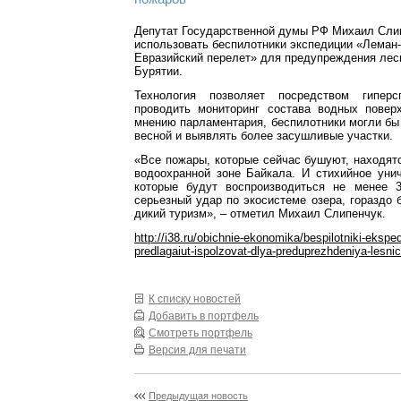
Депутат Государственной думы РФ Михаил Сли
использовать беспилотники экспедиции «Леман-
Евразийский перелет» для предупреждения лес
Бурятии.
Технология позволяет посредством гиперс
проводить мониторинг состава водных повер
мнению парламентария, беспилотники могли бы
весной и выявлять более засушливые участки.
«Все пожары, которые сейчас бушуют, находят
водоохранной зоне Байкала. И стихийное уни
которые будут воспроизводиться не менее 3
серьезный удар по экосистеме озера, гораздо 
дикий туризм», – отметил Михаил Слипенчук.
http://i38.ru/obichnie-ekonomika/bespilotniki-eksped
predlagaiut-ispolzovat-dlya-preduprezhdeniya-lesni
К списку новостей
Добавить в портфель
Смотреть портфель
Версия для печати
Предыдущая новость