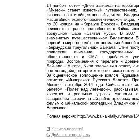
14 ноября гостем «Дней Байкала» на территор
«Музеон» станет известный путешественник,
Гиннеса, поэт и общественный деятель Влади
масштабной эколого-просветительской акции, 
по 20 ноября на «Корабле Брюсов», Владими
неизвестные ранее подробности о байкальско
воздушном шаре «Святая Русь». В 2007 
знаменитым путешественником Валентином 
первый в мире перелёт над аномальной зоной оз
«бермудский треугольник» Байкала. Этим пос
привлекли внимание государственных 
общественности и СМИ к проблемам уник
природы. Воспоминания о перелёте и древне
Байкала – Ангаре, были положены в основу ли
над легендой», автором которого также выступ
За сценическое воплощение взялся Гедимина
артистов «Имперского Русского Балета». Пр
Москве, в октябре 2014 года. Сейчас театр га
балетом «Полёт над легендой», рассказывая
красотах и реальных угрозах экологии с
завершении встречи на «Корабле Брюсова» по
фильм о байкальской экспедиции Владимира И
Ефремова.
Полная версия:
http://www.baikal-daily.ru/news/16
К списку новостей
Добавить в портфель