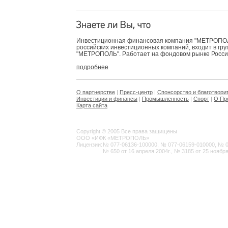
Инвестиционная финансовая компания "МЕТРОПОЛЬ
российских инвестиционных компаний, входит в гр
"МЕТРОПОЛЬ". Работает на фондовом рынке России 
подробнее
О партнерстве
|
Пресс-центр
|
Спонсорство и благотвори
Инвестиции и финансы
|
Промышленность
|
Спорт
|
О Пр
Карта сайта
Copyright © 2005 Все права защищены
ООО «ИФК «МЕТРОПОЛЬ»
Лицензии:
№ 077-06136-100000, № 077-06159-010000, № 077
№ 650 от 16 апреля 2004г., № 3185 от 25 ноября