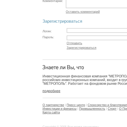
Комментарий:
Оставить комментарий
Зарегистрироваться
Логин:
Пароль:
Отправить
Зарегистрироваться
Инвестиционная финансовая компания "МЕТРОПОЛЬ
российских инвестиционных компаний, входит в гр
"МЕТРОПОЛЬ". Работает на фондовом рынке России 
подробнее
О партнерстве
|
Пресс-центр
|
Спонсорство и благотвори
Инвестиции и финансы
|
Промышленность
|
Спорт
|
О Пр
Карта сайта
Copyright © 2005 Все права защищены