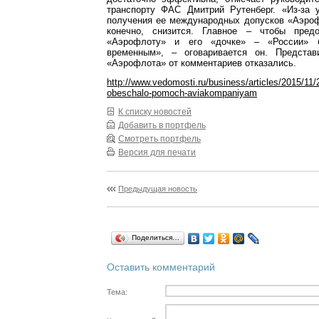
транспорту ФАС Дмитрий Рутенберг. «Из-за 
получения ее международных допусков «Аэроф
конечно, снизится. Главное – чтобы предо
«Аэрофлоту» и его «дочке» – «России» б
временным», – оговаривается он. Представ
«Аэрофлота» от комментариев отказались.
http://www.vedomosti.ru/business/articles/2015/11/
obeschalo-pomoch-aviakompaniyam
К списку новостей
Добавить в портфель
Смотреть портфель
Версия для печати
Предыдущая новость
Поделиться…
Оставить комментарий
Тема: