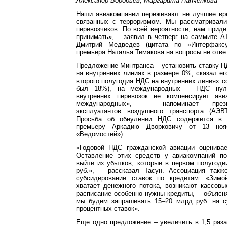
Александр Воробьев, Маргарита Папченкова
Наши авиакомпании переживают не лучшие вре
связанных с терроризмом. Мы рассматривал
перевозчиков. По всей вероятности, нам приде
принимать», – заявил в четверг на саммите 
Дмитрий Медведев (цитата по «Интерфаксу»
премьера Наталья Тимакова на вопросы не отве
Предложение Минтранса – установить ставку 
на внутренних линиях в размере 0%, сказал ег
второго полугодия НДС на внутренних линиях с
был 18%), на международных – НДС нуле
внутренних перевозок не компенсирует ави
международных», – напоминает през
эксплуатантов воздушного транспорта (АЭВ
Просьба об обнулении НДС содержится в 
премьеру Аркадию Дворковичу от 13 ноя
«Ведомостей»).
«Годовой НДС гражданской авиации оценива
Оставление этих средств у авиакомпаний п
выйти из убытков, которые в первом полугод
руб.», – рассказал Тасун. Ассоциация такж
субсидирование ставок по кредитам. «Зимо
хватает денежного потока, возникают кассов
расписание особенно нужны кредиты, – объяснят
мы будем запрашивать 15–20 млрд руб. на с
процентных ставок».
Еще одно предложение – увеличить в 1,5 раз