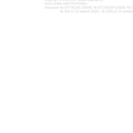
ООО «ИФК «МЕТРОПОЛЬ»
Лицензии:
№ 077-06136-100000, № 077-06159-010000, № 077
№ 650 от 16 апреля 2004г., № 3185 от 25 ноября