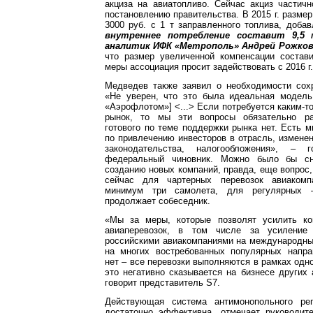
акциза на авиатопливо. Сейчас акциз частич
постановлению правительства. В 2015 г. размер
3000 руб. с 1 т заправленного топлива, добав
внутреннее потребление составит 9,5 
аналитик ИФК «Метрополь» Андрей Рожков
что размер увеличенной компенсации состав
меры ассоциация просит задействовать с 2016 г.
Медведев также заявил о необходимости сохр
«Не уверен, что это была идеальная модель
«Аэрофлотом»] <...> Если потребуется каким-т
рынок, то мы эти вопросы обязательно ра
готового по теме поддержки рынка нет. Есть м
по привлечению инвесторов в отрасль, измене
законодательства, налогообложения», – 
федеральный чиновник. Можно было бы сн
созданию новых компаний, правда, еще вопрос, 
сейчас для чартерных перевозок авиаком
минимум три самолета, для регулярных 
продолжает собеседник.
«Мы за меры, которые позволят усилить ко
авиаперевозок, в том числе за усиление
российскими авиакомпаниями на международны
на многих востребованных популярных напра
нет – все перевозки выполняются в рамках одно
это негативно сказывается на бизнесе других 
говорит представитель S7.
Действующая система антимонопольного рег
достаточно эффективна, отмечает руководит