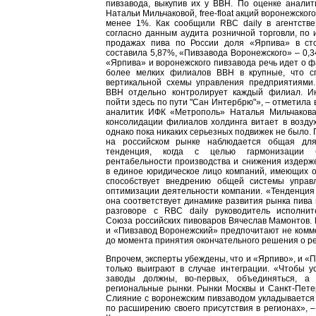
пивзавода, выкупив их у ВВН. По оценке анали
Натальи Мильчаковой, free-float акций воронежског
менее 1%. Как сообщили RBC daily в агентстве
согласно данным аудита розничной торговли, по и
продажах пива по России доля «Ярпива» в ст
составила 5,87%, «Пивзавода Воронежского» – 0,
«Ярпива» и воронежского пивзавода речь идет о ф
более мелких филиалов ВВН в крупные, что с
вертикальной схемы управления предприятиями
BBH отдельно контролирует каждый филиал. И
пойти здесь по пути "Сан Интербрю"», – отметила в
аналитик ИФК «Метрополь» Наталья Мильчакова
консолидации филиалов холдинга витает в воздух
однако пока никаких серьезных подвижек не было.
на российском рынке наблюдается общая для
тенденция, когда с целью гармонизации 
рентабельности производства и снижения издерж
в единое юридическое лицо компаний, имеющих о
способствует внедрению общей системы управ
оптимизации деятельности компании. «Тенденция
она соответствует динамике развития рынка пива 
разговоре с RBC daily руководитель исполнит
Союза российских пивоваров Вячеслав Мамонтов.
и «Пивзавод Воронежский» предпочитают не комм
до момента принятия окончательного решения о р
Впрочем, эксперты убеждены, что и «Ярпиво», и «
только выиграют в случае интеграции. «Чтобы у
заводы должны, во-первых, объединяться, а 
региональные рынки. Рынки Москвы и Санкт-Пете
Слияние с воронежским пивзаводом укладывается
по расширению своего присутствия в регионах», –