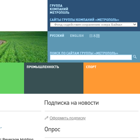
Оформить подписку
"
c Beverage Holding