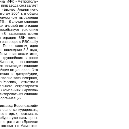
тика ИФК «Метрополь»
о пивзавода составляет
 «Бизнес Аналитика»,
тогам 2004 г. в общих
оимостном выражении
34%. В случае слияния
актической интеграции
пособствует усилению
. «В настоящее время
нтеграция BBH может
 разговоре с RBC daily
. По ее словам, идея
е последние 2-3 года,
 По мнению аналитиков,
 крупнейших игроков
бизнеса, повышения
ек происходит слияние
бщих акционеров. Это
ления и дистрибуции,
 вполне закономерная,
в России», – отметил в
ельного секретариата
 В компаниях «Ярпиво»
ентировать их слияние
еорганизации.
Пивзавод Воронежский»
спешно конкурировать,
во-вторых, осваивать
рбурга уже насыщены.
 в стратегию «Ярпива»
 говорит г-н Мамонтов.