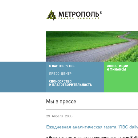
29 Апреля 2005
Ежедневная аналитическая газета "RBC daily
«Ярпиво» сольется с воронежским пивзаводом Balti