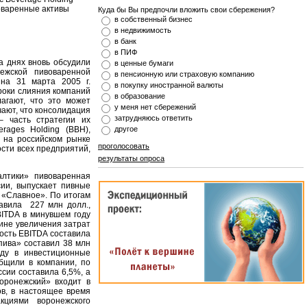
воваренные активы
Куда бы Вы предпочли вложить свои сбережения?
в собственный бизнес
в недвижимость
в банк
в ПИФ
 днях вновь обсудили
в ценные бумаги
ежской пивоваренной
в пенсионную или страховую компанию
 на 31 марта 2005 г.
в покупку иностранной валюты
сроки слияния компаний
в образование
агают, что это может
у меня нет сбережений
ают, что консолидация
затрудняюсь ответить
– часть стратегии их
erages Holding (BBH),
другое
 на российском рынке
проголосовать
сти всех предприятий,
результаты опроса
лтики» пивоваренная
ии, выпускает пивные
, «Славное». По итогам
тавила 227 млн долл.,
BITDA в минувшем году
чине увеличения затрат
ость EBITDA составила
ива» составил 38 млн
оду в инвестиционные
бщили в компании, по
ссии составила 6,5%, а
оронежский» входит в
в, в настоящее время
кциями воронежского