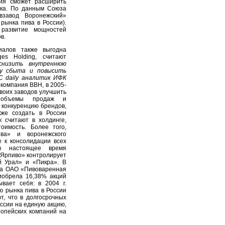
ния сможет расширить
нка. По данным Союза
взавод Воронежский»
рынка пива в России).
 развитие мощностей
в.
иалов также выгодна
ges Holding, считают
снизить внутреннюю
му сбыта и повысить
C daily аналитик ИФК
компания BBH, в 2005-
своих заводов улучшить
ь объемы продаж и
 конкуренцию брендов,
кже создать в России
к считают в холдинге,
оимость. Более того,
ива» и воронежского
е к консолидации всех
в настоящее время
«Ярпиво» контролирует
й Урал» и «Пикра». В
га ОАО «Пивоваренная
риобрела 16,38% акций
вает себя: в 2004 г.
 рынка пива в России
т, что в долгосрочных
оссии на единую акцию,
ропейских компаний на