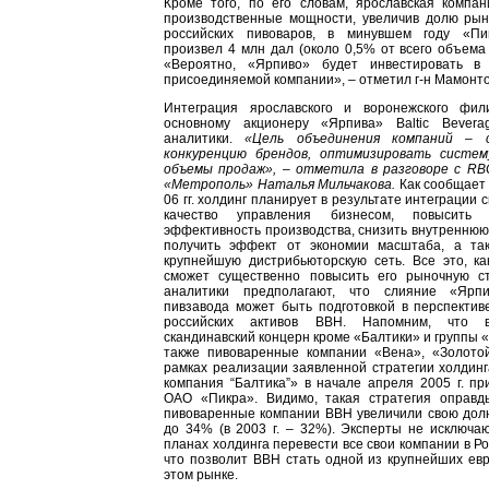
Кроме того, по его словам, ярославская компа
производственные мощности, увеличив долю ры
российских пивоваров, в минувшем году «Пи
произвел 4 млн дал (около 0,5% от всего объема 
«Вероятно, «Ярпиво» будет инвестировать в
присоединяемой компании», – отметил г-н Мамонто
Интеграция ярославского и воронежского фил
основному акционеру «Ярпива» Baltic Bevera
аналитики.
«Цель объединения компаний – 
конкуренцию брендов, оптимизировать систе
объемы продаж», – отметила в разговоре с RB
«Метрополь» Наталья Мильчакова.
Как сообщает 
06 гг. холдинг планирует в результате интеграции 
качество управления бизнесом, повысит
эффективность производства, снизить внутреннюю
получить эффект от экономии масштаба, а та
крупнейшую дистрибьюторскую сеть. Все это, ка
сможет существенно повысить его рыночную ст
аналитики предполагают, что слияние «Ярп
пивзавода может быть подготовкой в перспектив
российских активов BBH. Напомним, что 
скандинавский концерн кроме «Балтики» и группы 
также пивоваренные компании «Вена», «Золото
рамках реализации заявленной стратегии холдин
компания “Балтика”» в начале апреля 2005 г. п
ОАО «Пикра». Видимо, такая стратегия оправды
пивоваренные компании BBH увеличили свою долю
до 34% (в 2003 г. – 32%). Эксперты не исключаю
планах холдинга перевести все свои компании в Р
что позволит BBH стать одной из крупнейших ев
этом рынке.