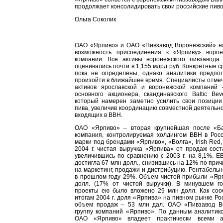
продолжает консолидировать свои российские пи
Ольга Соколик
ОАО «Ярпиво» и ОАО «Пивзавод Воронежский» на
возможность присоединения к «Ярпиву» ворон
компании. Все активы воронежского пивзавода
оценивались почти в 1,155 млрд руб. Конкретные 
пока не определены, однако аналитики предпол
произойти в ближайшее время. Специалисты отмеч
активов ярославской и воронежской компаний 
основного акционера, скандинавского Baltic Bev
который намерен заметно усилить свои позиции
пива, увеличив координацию совместной деятельно
входящих в BBH.
ОАО «Ярпиво» – вторая крупнейшая после «Ба
компания, контролируемая холдингом ВВН в Росс
марки под брендами «Ярпиво», «Волга», Irish Red
2004 г. чистая выручка «Ярпива» от продаж сос
увеличившись по сравнению с 2003 г. на 8,1%. E
достигла 67 млн долл., снизившись на 12% по при
на маркетинг, продажи и дистрибуцию. Рентабельн
в прошлом году 29%. Объем чистой прибыли «Ярп
долл. (17% от чистой выручки). В минувшем г
проекты ею было вложено 29 млн долл. Как соо
итогам 2004 г. доля «Ярпива» на пивном рынке Ро
объем продаж – 53 млн дал. ОАО «Пивзавод В
группу компаний «Ярпиво». По данным аналитико
ОАО «Ярпиво» владеет практически всеми а