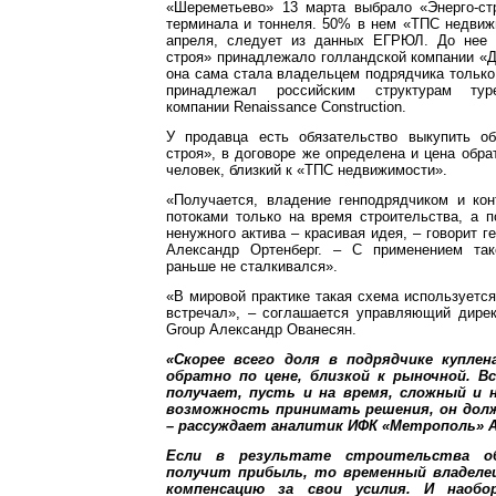
«Шереметьево» 13 марта выбрало «Энерго-ст
терминала и тоннеля. 50% в нем «ТПС недвиж
апреля, следует из данных ЕГРЮЛ. До нее 
строя» принадлежало голландской компании «Ди
она сама стала владельцем подрядчика только 
принадлежал российским структурам туре
компании Renaissance Construction.
У продавца есть обязательство выкупить о
строя», в договоре же определена и цена обрат
человек, близкий к «ТПС недвижимости».
«Получается, владение генподрядчиком и ко
потоками только на время строительства, а 
ненужного актива – красивая идея, – говорит г
Александр Ортенберг. – С применением та
раньше не сталкивался».
«В мировой практике такая схема используется,
встречал», – соглашается управляющий директ
Group Александр Ованесян.
«Скорее всего доля в подрядчике куплен
обратно по цене, близкой к рыночной. В
получает, пусть и на время, сложный и 
возможность принимать решения, он долж
– рассуждает аналитик ИФК «Метрополь» А
Если в результате строительства о
получит прибыль, то временный владеле
компенсацию за свои усилия. И наобо