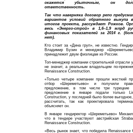
окажется убыточным, он долж
ответственность.
Так что наверняка договор репо предусм
вариантов условий обратного выкупа 
итогов проекта, рассуждает Рожков. Ор
весь «Энерго-строй» в 1,6–1,9 млрд ру
финансовых показателей за 2014 г. (бол
нет).
Кто стоит за «Дина груп», не известно. Гендир
Владимир Бузин и менеджер «Шереметьево
принадлежит двум физлицам из России.
Топ-менеджер компании строительной отрасли ув
не значит, а реальным владельцем по-прежне
Renaissance Construction.
«Только четыре компании прошли жесткий п
отбор «Шереметьево» и получили прав
предложение, в том числе три турецкие 
предложение в январе подали только Li
Construction, у последней было более выгодное
рассчитать, так как проектировала термин
объясняет он.
В январе гендиректор «Шереметьево» Михаил
что в тендере участвуют австрийская Straba
Renaissance Construction.
«Весь рынок знает, что победила Renaissance C