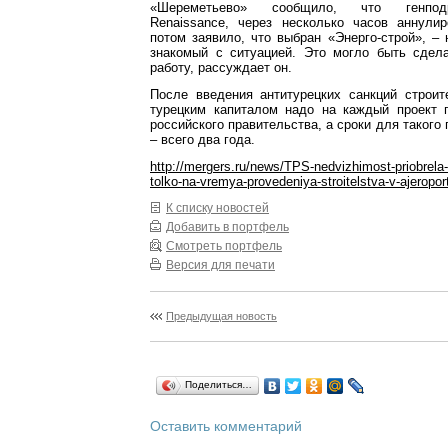
«Шереметьево» сообщило, что генпод
Renaissance, через несколько часов аннули
потом заявило, что выбран «Энерго-строй», – 
знакомый с ситуацией. Это могло быть сдела
работу, рассуждает он.
После введения антитурецких санкций строи
турецким капиталом надо на каждый проект 
российского правительства, а сроки для такого
– всего два года.
http://mergers.ru/news/TPS-nedvizhimost-priobrela-
tolko-na-vremya-provedeniya-stroitelstva-v-ajerop
К списку новостей
Добавить в портфель
Смотреть портфель
Версия для печати
Предыдущая новость
Поделиться…
Оставить комментарий