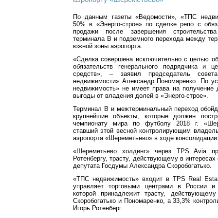
По данным газеты «Ведомости», «ТПС недви
50% в «Энерго-строе» по сделке репо с обяз
продажи после завершения строительств
терминала В и подземного перехода между те
южной зоны аэропорта.
«Сделка совершена исключительно с целью об
обязательств генерального подрядчика и ц
средств», – заявил председатель совет
недвижимости» Александр Пономаренко. По у
недвижимость» не имеет права на получение 
выгоды от владения долей в «Энерго-строе».
Терминал В и межтерминальный переход обойд
крупнейшие объекты, которые должен постр
чемпионату мира по футболу 2018 г. «Шер
ставший этой весной контролирующим владел
аэропорта «Шереметьево» в ходе консолидации 
«Шереметьево холдинг» через TPS Avia п
Ротенбергу, трасту, действующему в интересах
депутата Госдумы Александра Скоробогатько.
«ТПС недвижимость» входит в TPS Real Estat
управляет торговыми центрами в России и 
которой принадлежит трасту, действующему
Скоробогатько и Пономаренко, а 33,3% контрол
Игорь Ротенберг.