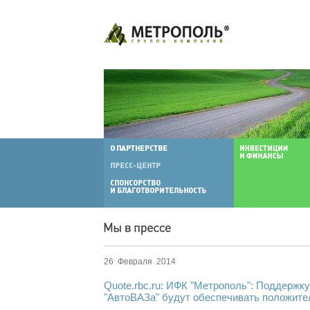
26 Февраля 2014
Quote.rbc.ru: ИФК "Метрополь": Поддержк
"АвтоВАЗа" будут обеспечивать положите