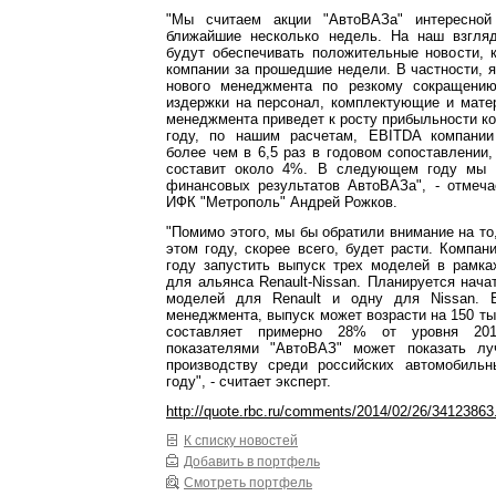
"Мы считаем акции "АвтоВАЗа" интересной
ближайшие несколько недель. На наш взгля
будут обеспечивать положительные новости, 
компании за прошедшие недели. В частности, 
нового менеджмента по резкому сокращению
издержки на персонал, комплектующие и мате
менеджмента приведет к росту прибыльности ко
году, по нашим расчетам, EBITDA компании
более чем в 6,5 раз в годовом сопоставлении,
составит около 4%. В следующем году мы 
финансовых результатов АвтоВАЗа", - отмеча
ИФК "Метрополь" Андрей Рожков.
"Помимо этого, мы бы обратили внимание на то,
этом году, скорее всего, будет расти. Компан
году запустить выпуск трех моделей в рамка
для альянса Renault-Nissan. Планируется нача
моделей для Renault и одну для Nissan. 
менеджмента, выпуск может возрасти на 150 ты
составляет примерно 28% от уровня 20
показателями "АвтоВАЗ" может показать лу
производству среди российских автомобиль
году", - считает эксперт.
http://quote.rbc.ru/comments/2014/02/26/34123863
К списку новостей
Добавить в портфель
Смотреть портфель