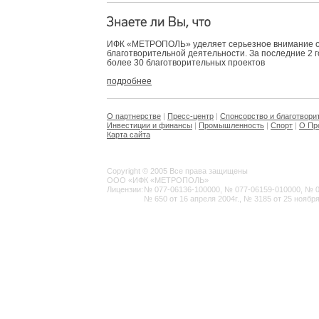
ИФК «МЕТРОПОЛЬ» уделяет серьезное внимание 
благотворительной деятельности. За последние 2 
более 30 благотворительных проектов
подробнее
О партнерстве
|
Пресс-центр
|
Спонсорство и благотвори
Инвестиции и финансы
|
Промышленность
|
Спорт
|
О Пр
Карта сайта
Copyright © 2005 Все права защищены
ООО «ИФК «МЕТРОПОЛЬ»
Лицензии:
№ 077-06136-100000, № 077-06159-010000, № 077
№ 650 от 16 апреля 2004г., № 3185 от 25 ноября