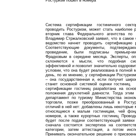
Ростуризм пошел в номера
Система сертификации гостиничного сект
проводить Ростуризм, может стать наиболее 
вторник глава Федерального агентства по 
Владимир Стржалковский заявил, что в самое
ведомство начнет проводить сертификацию р
Соответствующие документы, подтвержд
проведение, были подписаны премьер-м
Фрадковым в середине месяца. Эксперты, оп
склоняются к мысли, что подобная си
эффективной и позволит значительно оздоровит
условии, что она будет реализована в полной 
день, по их мнению, у сертификации Ростуриз
– она государственная и, если получит широ
станет основной системой оценки гостиниц.
сертификации гостиниц разработана на осно
положения двухлетней давности. Тогда этим
департамент по туризму Министерства эконом
торговли, позже преобразованный в Росту
отличий в ней нет: добавлены лишь некоторые 
относящиеся к малым гостиницам, чей фон
номеров, а также курортных гостиниц. Прово
будет после подачи соответствующей заявки 
сначала состоится экспертиза на соответст
категории, затем аттестация, а потом инсп
Принимать окончательное решение о присвоен