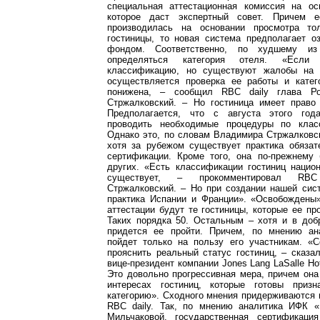
специальная аттестационная комиссия на ос
которое даст экспертный совет. Причем 
производилась на основании просмотра то
гостиницы, то новая система предполагает о
фондом. Соответственно, по худшему и
определяться категория отеля. «Если 
классификацию, но существуют жалобы на 
осуществляется проверка ее работы и кате
понижена, – сообщил RBC daily глава Ро
Стржалковский. – Но гостиница имеет право
Предполагается, что с августа этого год
проводить необходимые процедуры по класс
Однако это, по словам Владимира Стржалковск
хотя за рубежом существует практика обязат
сертификации. Кроме того, она по-прежнему 
других. «Есть классификации гостиниц нацио
существует, – прокомментировал RB
Стржалковский. – Но при создании нашей сис
практика Испании и Франции». «Освобождены»
аттестации будут те гостиницы, которые ее пр
Таких порядка 50. Остальным – хотя и в доб
придется ее пройти. Причем, по мнению ан
пойдет только на пользу его участникам. «
прояснить реальный статус гостиниц, – сказа
вице-президент компании Jones Lang LaSalle Ho
Это довольно прогрессивная мера, причем она
интересах гостиниц, которые готовы приз
категорию». Сходного мнения придерживаются 
RBC daily. Так, по мнению аналитика ИФК 
Мильчаковой, государственная сертификаци