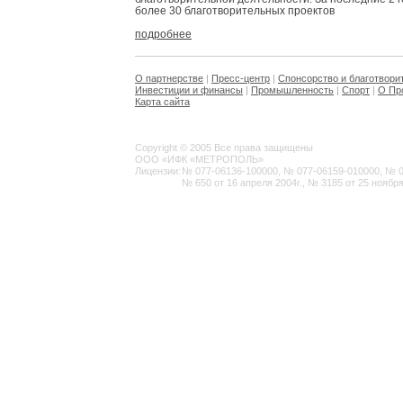
более 30 благотворительных проектов
подробнее
О партнерстве
|
Пресс-центр
|
Спонсорство и благотвори
Инвестиции и финансы
|
Промышленность
|
Спорт
|
О Пр
Карта сайта
Copyright © 2005 Все права защищены
ООО «ИФК «МЕТРОПОЛЬ»
Лицензии:
№ 077-06136-100000, № 077-06159-010000, № 077
№ 650 от 16 апреля 2004г., № 3185 от 25 ноября