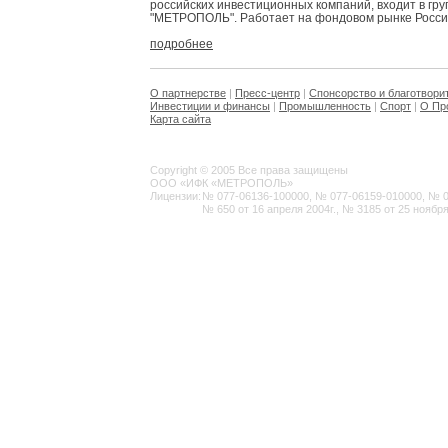
российских инвестиционных компаний, входит в гр
"МЕТРОПОЛЬ". Работает на фондовом рынке России 
подробнее
О партнерстве
|
Пресс-центр
|
Спонсорство и благотвори
Инвестиции и финансы
|
Промышленность
|
Спорт
|
О Пр
Карта сайта
Copyright © 2005 Все права защищены
ООО «ИФК «МЕТРОПОЛЬ»
Лицензии:
№ 077-06136-100000, № 077-06159-010000, № 077
№ 650 от 16 апреля 2004г., № 3185 от 25 ноября