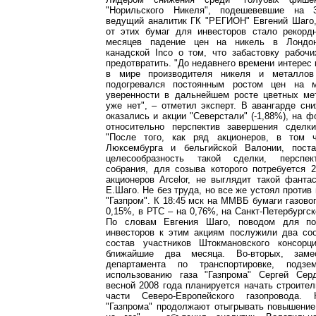
"Норильского Никеля", подешевевшие на 
ведущий аналитик ГК "РЕГИОН" Евгений Шаго,
от этих бумаг для инвесторов стало рекорд
месяцев падение цен на никель в Лондон
канадской Inco о том, что забастовку рабочи
предотвратить. "До недавнего времени интерес 
в мире производителя никеля и металлов
подогревался постоянным ростом цен на 
уверенности в дальнейшем росте цветных ме
уже нет", – отметил эксперт. В авангарде сн
оказались и акции "Северстали" (-1,88%), на 
относительно перспектив завершения сделки
"После того, как ряд акционеров, в том ч
Люксембурга и бельгийской Валонии, пост
целесообразность такой сделки, перспек
собрания, для созыва которого потребуется 
акционеров Arcelor, не выглядит такой фантас
Е.Шаго. Не без труда, но все же устоял против
"Газпром". К 18:45 мск на ММВБ бумаги газовог
0,15%, в РТС – на 0,76%, на Санкт-Петербургск
По словам Евгения Шаго, поводом для по
инвесторов к этим акциям послужили два соо
состав участников Штокмановского консорц
ближайшие два месяца. Во-вторых, замес
департамента по транспортировке, подз
использованию газа "Газпрома" Сергей Сер
весной 2008 года планируется начать строите
части Северо-Европейского газопровода.
"Газпрома" продолжают отыгрывать повышение