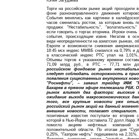
Юлия Загудаева
Торги на российском рынке акций проходили в
фоне разнонаправленного движения котиров
События менялись как картинки в калейдоско
часов сменилась ростом, за которым вновь п
продажи. "Нестабильность", "волатильность
если говорить о торгах вторника. Игроки очень
события, происходящие извне. Негатив в ос
виде неопределенности на азиатских рынках, о
Европе и возможности снижения американско
18:45 мск индекс ММВБ снизился на 0,79% и до
а классический индекс РТС упал на 1,01%,
Объемы торгов к указанному времени соста
71,09 млрд руб., в РТС – 77,71 млн д
российском фондовом рынке нестабильн
следует соблюдать осторожность в прио
появления существенных внутренних ново
"Роснефти", – заявил трейдер ИФК "
Бахарев в прямом эфире телеканала РБК. 
рынок влияют два фактора: высокие
ожидание выхода макроэкономических да
того, все крупные новости уже отыг
российский рынок акций на данный момен
внешние новости, полагает специалист.
позитивные известия поступали во вторник 
которой в Нью-Йорке составила 72 долл./барр. 
помогло акциям нефтяных компаний 
положительной области. По итогам дня "Сург
0,25%, "Газпром нефть" подешевела на 2,31%
Лидером снижения среди "голубых фишек