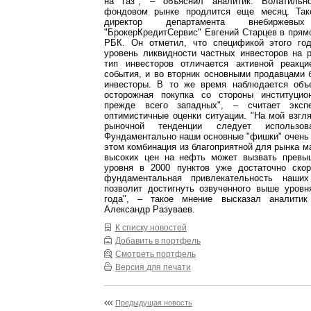
на газ", – объяснил аналитик. Волатильн
фондовом рынке продлится еще месяц. Так
директор департамента внебиржев
"БрокерКредитСервис" Евгений Старцев в пря
РБК. Он отметил, что спецификой этого го
уровень ликвидности частных инвесторов на 
тип инвесторов отличается активной реакц
события, и во вторник основными продавцами
инвесторы. В то же время наблюдается объ
осторожная покупка со стороны институцио
прежде всего западных", – считает эксп
оптимистичные оценки ситуации. "На мой взгл
рыночной тенденции следует использов
Фундаментально наши основные "фишки" очень
этом комбинация из благоприятной для рынка 
высоких цен на нефть может вызвать превы
уровня в 2000 пунктов уже достаточно ско
фундаментальная привлекательность наши
позволит достигнуть озвученного выше уровн
года", – такое мнение высказал аналитик
Александр Разуваев.
К списку новостей
Добавить в портфель
Смотреть портфель
Версия для печати
Предыдущая новость