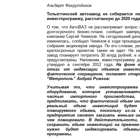
Альберт Фахрутдинов
Тольяттинский автозавод не собирается п
инвестпрограмму, рассчитанную до 2020 года
О том, что АвтоВАЗ не рассматривает вопрос
долгосрочного бизнес-плане, сообщил зампре
компании Сергей Чемезов. На сегодняшний ден
изменилась, сообщил Чемезов в ходе прошедш
собрания акционеров завода. По его словам, ре
краткосрочных проектов также не идет. На з
завод планирует потратить 30 млрд рублей, и э
предусмотрены. Напомним, инвестпрограмму д
утвердил в сентябре 2012 года.
На фоне о
отказ от индексации объемов инвест
фактическое сокращение, полагает ста
“Метрополь” Андрей Рожков:
Учитывая то, что инвестпрограмм
оборудование, которое устанавливае
частью импортного производства,
предполагать, что фактический объем ин
реальный объем инвестиций будет
планируемого объема, поскольку из-за 
предприятие сможет заказать меньше и
чем планировало. В действительности,
сохранить объем инвестиций на прежнем
нужно будет индексировать объемы
программы.