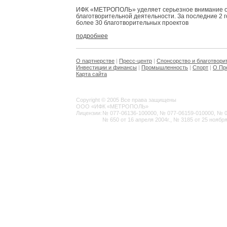
ИФК «МЕТРОПОЛЬ» уделяет серьезное внимание 
благотворительной деятельности. За последние 2 
более 30 благотворительных проектов
подробнее
О партнерстве
|
Пресс-центр
|
Спонсорство и благотвори
Инвестиции и финансы
|
Промышленность
|
Спорт
|
О Пр
Карта сайта
Copyright © 2005 Все права защищены
ООО «ИФК «МЕТРОПОЛЬ»
Лицензии:
№ 077-06136-100000, № 077-06159-010000, № 077
№ 650 от 16 апреля 2004г., № 3185 от 25 ноября