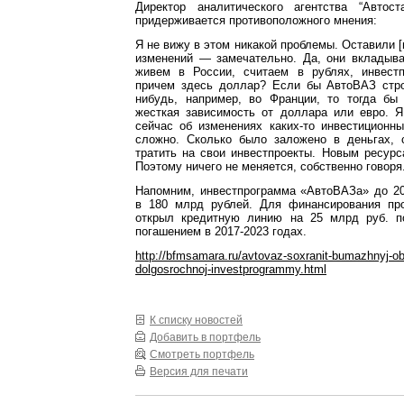
Директор аналитического агентства “Автос
придерживается противоположного мнения:
Я не вижу в этом никакой проблемы. Оставили [
изменений — замечательно. Да, они вкладыв
живем в России, считаем в рублях, инвест
причем здесь доллар? Если бы АвтоВАЗ стро
нибудь, например, во Франции, то тогда бы
жесткая зависимость от доллара или евро. 
сейчас об изменениях каких-то инвестиционн
сложно. Сколько было заложено в деньгах, 
тратить на свои инвестпроекты. Новым ресурс
Поэтому ничего не меняется, собственно говоря
Напомним, инвестпрограмма «АвтоВАЗа» до 20
в 180 млрд рублей. Для финансирования пр
открыл кредитную линию на 25 млрд руб. п
погашением в 2017-2023 годах.
http://bfmsamara.ru/avtovaz-soxranit-bumazhnyj-o
dolgosrochnoj-investprogrammy.html
К списку новостей
Добавить в портфель
Смотреть портфель
Версия для печати