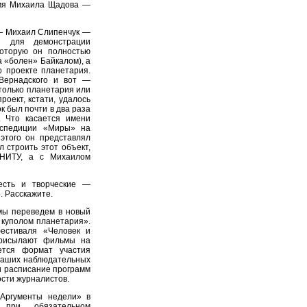
имя Михаила Щадова —
— Михаил Слипенчук —
й для демонстрации
которую он полностью
 «болен» Байкалом), а
 о проекте планетария.
Вернадского и вот —
 только планетария или
оект, кстати, удалось
к был почти в два раза
 Что касается имени
кспедиции «Миры» на
этого он представлял
 строить этот объект,
НИТУ, а с Михаилом
есть и творческие —
. Расскажите.
мы переведем в новый
куполом планетария».
естиваля «Человек и
присылают фильмы на
ется формат участия
 наших наблюдательных
и расписание программ
ости журналистов.
«Аргументы недели» в
о при обязательном