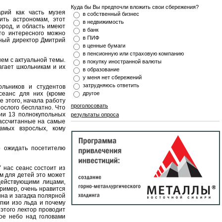
Куда бы Вы предпочли вложить свои сбережения?
арий как часть музея
в собственный бизнес
ть астрономам, этот
в недвижимость
ород, и область имеют
в банк
то интересного можно
в ПИФ
ьный директор Дмитрий
в ценные бумаги
в пенсионную или страховую компанию
ем с актуальной темы.
в покупку иностранной валюты
агает школьникам и их
в образование
у меня нет сбережений
затрудняюсь ответить
льников и студентов
сеанс для них (кроме
другое
е этого, начала работу
проголосовать
ослого бесплатно. Что
нии 13 полнокупольных
результаты опроса
ассчитанные на самые
амых взрослых, кому
о ожидать посетителю
нас сеанс состоит из
м для детей это может
действующими лицами,
ример, очень нравится
на и загадка полярной
пки изо льда и почему
этого лектор проводит
ое небо над головами