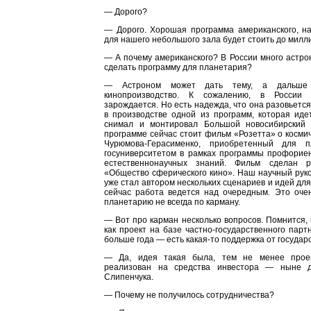
— Дорого?
— Дорого. Хорошая программа американского, на
для нашего небольшого зала будет стоить до милли
— А почему американского? В России много астро
сделать программу для планетария?
— Астроном может дать тему, а дальше 
кинопроизводство. К сожалению, в России 
зарождается. Но есть надежда, что она разовьетс
в производстве одной из программ, которая иде
снимал и монтировал Большой новосибирский 
программе сейчас стоит фильм «Розетта» о космич
Чурюмова-Герасименко, приобретенный для п
госуниверситетом в рамках программы профорие
естественнонаучных знаний. Фильм сделан р
«Общество сферического кино». Наш научный рук
уже стал автором нескольких сценариев и идей дл
сейчас работа ведется над очередным. Это очен
планетарию не всегда по карману.
— Вот про карман несколько вопросов. Помнится,
как проект на базе частно-государственного парт
больше года — есть какая-то поддержка от государ
— Да, идея такая была, тем не менее прое
реализован на средства инвестора — ныне 
Слипенчука.
— Почему не получилось сотрудничества?