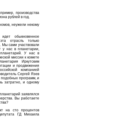
пример, производства
она рублей в год.
номов, неужели некому
идет обыкновенное
эта отрасль только
я. Мы сами участвовали
т у нас в планетарии,
планетарий. У нас в
еской миссии к комете
ланетария Иркутским
нтации и продвижения
оссийской компанией
оводитель Сергей Язев
я подобных программ, и
ь затратно, и одному
 планетарий заявлялся
нерства. Вы работаете
ства?
кт на сто процентов
депутата ГД Михаила