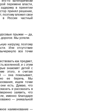
кто-то категорически
рой перемене власти,
 задержку в принятии
естор принял решение,
т, поэтому вложил свои
й в России частный
курсовые прыжки — да,
 дорогое. Мы успели.
ную нагрузку, поэтому
сти. Или отсутствие
вычеркнуло все точки
ествовать как предмет,
ть вселенной, и с этим
орые знакомят детей с
оме этого, я считаю
ой — она показывает,
жно ее беречь. Мы
азования, ищем точки
они есть. Думаю, что
оказать и рассказать в
веренно заявить, что
ле, именно благодаря
ловажно — уникальной
ожное наименование —