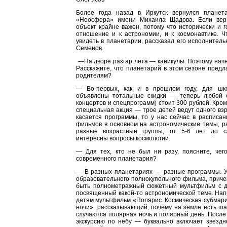
Более года назад в Иркутск вернулся планет
«Ноосфера» имени Михаила Щадова. Если вери
объект крайне важен, потому что исторически и г
отношение и к астрономии, и к космонавтике. Ч
увидеть в планетарии, рассказал его исполнител
Семенов.
—На дворе разгар лета — каникулы. Поэтому начн
Расскажите, что планетарий в этом сезоне предл
родителям?
— Во-первых, как и в прошлом году, для шко
объявлены тотальные скидки — теперь любой 
концертов и спецпрограмм) стоит 300 рублей. Кром
специальная акция — трое детей ведут одного взр
касается программы, то у нас сейчас в расписа
фильмов в основном на астрономические темы, р
разные возрастные группы, от 5-6 лет до с
интересны вопросы космологии.
— Для тех, кто не был ни разу, поясните, чег
современного планетария?
— В разных планетариях — разные программы. У 
образовательного полнокупольного фильма, приче
быть полнометражный сюжетный мультфильм с 
посвященный какой-то астрономической теме. Нап
детям мультфильм «Полярис. Космическая субмари
ночи», рассказывающий, почему на земле есть ша
случаются полярная ночь и полярный день. После 
экскурсию по небу — буквально включает звездн