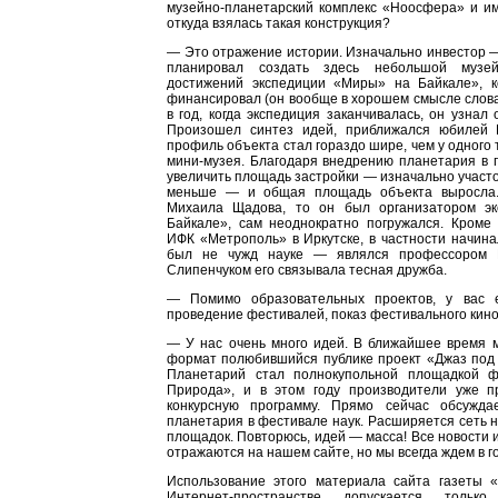
музейно-планетарский комплекс «Ноосфера» и 
откуда взялась такая конструкция?
— Это отражение истории. Изначально инвестор 
планировал создать здесь небольшой музе
достижений экспедиции «Миры» на Байкале», 
финансировал (он вообще в хорошем смысле слова
в год, когда экспедиция заканчивалась, он узнал
Произошел синтез идей, приближался юбилей 
профиль объекта стал гораздо шире, чем у одного
мини-музея. Благодаря внедрению планетария в пр
увеличить площадь застройки — изначально участо
меньше — и общая площадь объекта выросла.
Михаила Щадова, то он был организатором э
Байкале», сам неоднократно погружался. Кроме 
ИФК «Метрополь» в Иркутске, в частности начинал
был не чужд науке — являлся профессором 
Слипенчуком его связывала тесная дружба.
— Помимо образовательных проектов, у вас 
проведение фестивалей, показ фестивального кино
— У нас очень много идей. В ближайшее время 
формат полюбившийся публике проект «Джаз под 
Планетарий стал полнокупольной площадкой ф
Природа», и в этом году производители уже 
конкурсную программу. Прямо сейчас обсужда
планетария в фестивале наук. Расширяется сеть
площадок. Повторюсь, идей — масса! Все новости 
отражаются на нашем сайте, но мы всегда ждем в г
Использование этого материала сайта газеты 
Интернет-пространстве допускается тольк