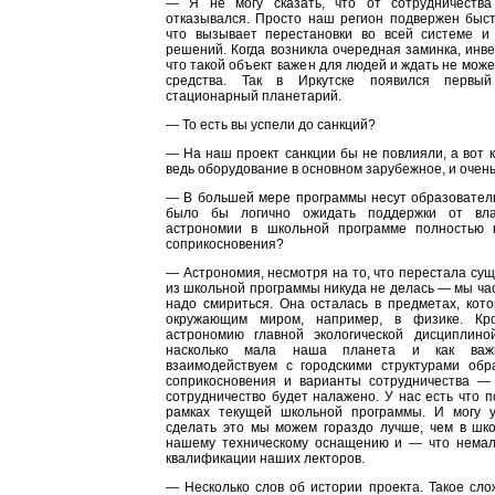
— Я не могу сказать, что от сотрудничества 
отказывался. Просто наш регион подвержен быст
что вызывает перестановки во всей системе и
решений. Когда возникла очередная заминка, инв
что такой объект важен для людей и ждать не може
средства. Так в Иркутске появился первы
стационарный планетарий.
— То есть вы успели до санкций?
— На наш проект санкции бы не повлияли, а вот 
ведь оборудование в основном зарубежное, и очень
— В большей мере программы несут образователь
было бы логично ожидать поддержки от вла
астрономии в школьной программе полностью 
соприкосновения?
— Астрономия, несмотря на то, что перестала сущ
из школьной программы никуда не делась — мы час
надо смириться. Она осталась в предметах, кот
окружающим миром, например, в физике. Кр
астрономию главной экологической дисциплин
насколько мала наша планета и как ва
взаимодействуем с городскими структурами обр
соприкосновения и варианты сотрудничества — 
сотрудничество будет налажено. У нас есть что п
рамках текущей школьной программы. И могу у
сделать это мы можем гораздо лучше, чем в шко
нашему техническому оснащению и — что нема
квалификации наших лекторов.
— Несколько слов об истории проекта. Такое сл