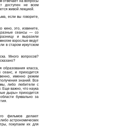
ом отвечает на вопросы
ат доступен не всем
ется живой лекцией.
ма, если вы говорите,
 кино, это, извините,
ь разные сеансы — со
разницу и выразили
 многие взрослые ведут
ели в старом иркутском
ка. Много вопросов?
ссказано?
я образования класса,
 сеанс, и приходится
твенно, именно режим
получения знаний. Все
мы, либо любители с
 Еще важно, что наука
рные дыры» приходится
области буквально за
тия.
го фильмов делают
 либо астрономических
тры, покупаем их для