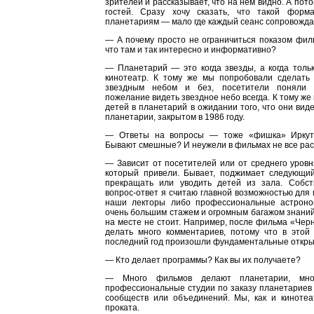
зрителей и рассказывает, что на нем видно. А пот
гостей. Сразу хочу сказать, что такой форм
планетариям — мало где каждый сеанс сопровожда
— А почему просто не ограничиться показом филь
что там и так интересно и информативно?
— Планетарий — это когда звезды, а когда только
кинотеатр. К тому же мы попробовали сделат
звездным небом и без, посетители поняли 
пожелание видеть звездное небо всегда. К тому же
детей в планетарий в ожидании того, что они вид
планетарии, закрытом в 1986 году.
— Ответы на вопросы — тоже «фишка» Иркутс
Бывают смешные? И неужели в фильмах не все ра
— Зависит от посетителей или от среднего уровн
который привели. Бывает, поджимает следующий
прекращать или уводить детей из зала. Собс
вопрос-ответ я считаю главной возможностью для 
наши лекторы либо профессиональные астроно
очень большим стажем и огромным багажом знаний.
на месте не стоит. Например, после фильма «Че
делать много комментариев, потому что в этой 
последний год произошли фундаментальные откры
— Кто делает программы? Как вы их получаете?
— Много фильмов делают планетарии, мно
профессиональные студии по заказу планетариев
сообществ или объединений. Мы, как и кинотеа
проката.