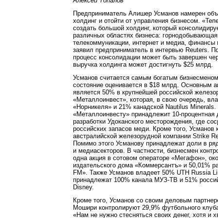
Алексей Топалов
Предприниматель Алишер Усманов намерен объ
холдинг и отойти от управления бизнесом. «Тепе
создать большой холдинг, который консолидиру
различных областях бизнеса: горнодобывающа
телекоммуникации, интернет и медиа, финансы 
заявил предприниматель в интервью Reuters. П
процесс консолидации может быть завершен чер
выручка холдинга может достигнуть $25 млрд.
Усманов считается самым богатым бизнесменом 
состояние оценивается в $18 млрд. Основным 
является 50% в крупнейшей российской железо
«Металлоинвест», которая, в свою очередь, вл
«Норникеля» и 21% канадской Nautilus Minerals.
«Металлоинвесту» принадлежит 10-процентная 
разработки Удоканского месторождения, где со
российских запасов меди. Кроме того, Усманов
австралийской железорудной компании Strike Re
Помимо этого Усманову принадлежат доли в ря
и медиасекторов. В частности, бизнесмен конт
одна акция в сотовом операторе «Мегафон», око
издательского дома «Коммерсантъ» и 50,01% р
FM». Также Усманов владеет 50% UTH Russia Lim
принадлежат 100% канала МУЗ-ТВ и 51% россий
Disney.
Кроме того, Усманов со своим деловым партне
Мошири контролируют 29,9% футбольного клуба
«Нам не нужно стесняться своих денег, хотя и 