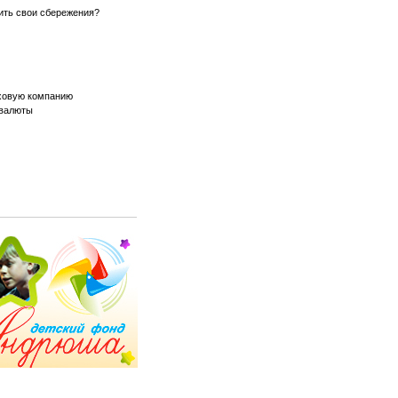
ить свои сбережения?
аховую компанию
 валюты