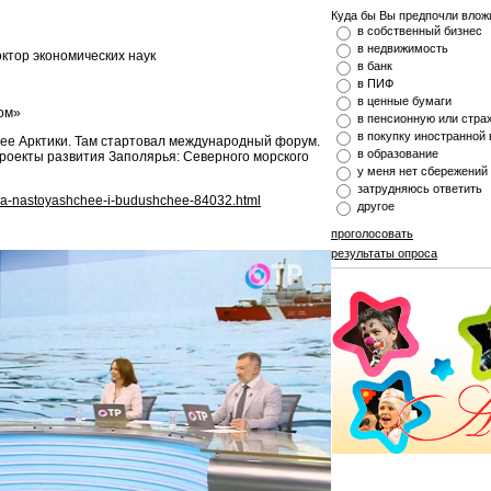
Куда бы Вы предпочли влож
в собственный бизнес
в недвижимость
ктор экономических наук
в банк
в ПИФ
в ценные бумаги
ом»
в пенсионную или стр
в покупку иностранной
ее Арктики. Там стартовал международный форум.
в образование
роекты развития Заполярья: Северного морского
у меня нет сбережений
затрудняюсь ответить
ktika-nastoyashchee-i-budushchee-84032.html
другое
проголосовать
результаты опроса