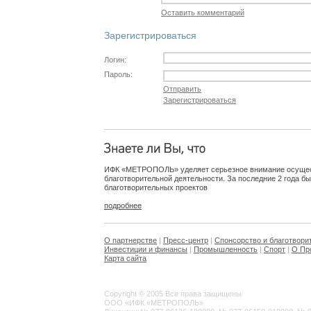
Оставить комментарий
Зарегистрироваться
Логин:
Пароль:
Отправить
Зарегистрироваться
ИФК «МЕТРОПОЛЬ» уделяет серьезное внимание осуще
благотворительной деятельности. За последние 2 года б
благотворительных проектов
подробнее
О партнерстве
|
Пресс-центр
|
Спонсорство и благотвори
Инвестиции и финансы
|
Промышленность
|
Спорт
|
О Пр
Карта сайта
Copyright © 2005 Все права защищены
ООО «ИФК «МЕТРОПОЛЬ»