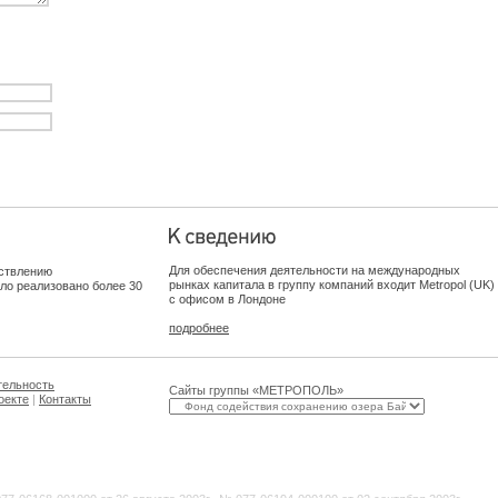
Для обеспечения деятельности на международных
ствлению
рынках капитала в группу компаний входит Metropol (UK)
ыло реализовано более 30
с офисом в Лондоне
подробнее
тельность
Сайты группы «МЕТРОПОЛЬ»
оекте
|
Контакты