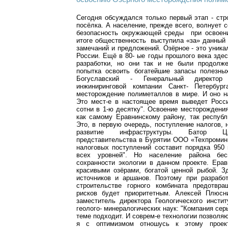
Сегодня обсуждался только первый этап - стр
посёлка. А население, прежде всего, волнует с
безопасность окружающей среды при освоен
итоге общественность выступила «за» данный 
замечаний и предложений. Озёрное - это уник
России. Ещё в 80- ые годы прошлого века зде
разработки, но они так и не были продолж
попытка освоить богатейшие запасы полезны
Богуславский - Генеральный директор 
инжиниринговой компании Санкт- Петербург
месторождение полиметаллов в мире. И оно н
Это мест-е в настоящее время выведет Росс
сотни в 1-ю десятку". Освоение месторожден
как самому Еравнинскому району, так республ
Это, в первую очередь, поступление налогов, 
развитие инфраструктуры. Батор Цы
представительства в Бурятии ООО «Техпромин
налоговых поступлений составит порядка 950
всех уровней". Но население района бес
сохранности экологии в данном проекте. Ера
красивыми озёрами, богатой ценной рыбой. З
источников и аршанов. Поэтому при разрабо
строительстве горного комбината предотвра
рисков будет приоритетным. Алексей Плюсни
заместитель директора Геологического инсти
геолого- минералогических наук: "Компания сер
теме подходит. И соврем-е технологии позволяют
я с оптимизмом отношусь к этому проект