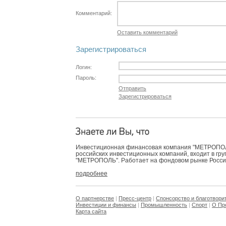
Комментарий:
Оставить комментарий
Зарегистрироваться
Логин:
Пароль:
Отправить
Зарегистрироваться
Инвестиционная финансовая компания "МЕТРОПОЛЬ
российских инвестиционных компаний, входит в гр
"МЕТРОПОЛЬ". Работает на фондовом рынке России 
подробнее
О партнерстве
|
Пресс-центр
|
Спонсорство и благотвори
Инвестиции и финансы
|
Промышленность
|
Спорт
|
О Пр
Карта сайта