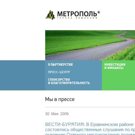
30 Мая 2006
ВЕСТИ-БУРЯТИЯ: В Еравнинском районе 
состоялись общественные слушания по п
освоению Озёрного месторождения полим