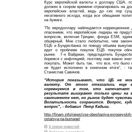
Курс европейской валюты к доллару США, п
должен в скором времени отреагировать на д
европейских властей, ведь до сих пор сущ
негативного исхода, когда все обещания полит
на бумаге.
“По евродоллару наблюдается коррекционное 
опасением, что европейские лидеры не приду
вопросов, включая Грецию, фонда ESM, едины
обширный. Мне стало любопытно, чем законч
ЕЦБ и Бундесбанка по поводу объема выкупае
идет о проблеме покупок ЕЦБ покупок обли
рынке. Г-н Вайдман, председатель Бундесба
боремся с инфляцией, поэтому нам важно знат
покупать. Может быть так, что все, что было 
не будет исполнено в конечном итоге”, - т
Станислав Савинов.
“История показывает, что ЦБ не мо
валюту. От этого отказались еще в
соревнуемся в том, кто напечатает
результате выиграют только цены на з
сантименте нет, но рынок будет чувстви
Волатильность сохранится. Вопрос, куд
вопрос”, - добавил Петр Кадыш.
http://finam.info/news/vse-obeshaniya-evropeyskih-
ostatsya-na-bumage/
К списку новостей