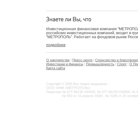
Инвестиционная финансовая компания "МЕТРОПОЛЬ
российских инвестиционных компаний, входит в гр
"МЕТРОПОЛЬ". Работает на фондовом рынке России 
подробнее
О партнерстве
|
Пресс-центр
|
Спонсорство и благотвори
Инвестиции и финансы
|
Промышленность
|
Спорт
|
О Пр
Карта сайта
Copyright © 2005 Все права защищены
ООО «ИФК «МЕТРОПОЛЬ»
Лицензии:
№ 077-06136-100000, № 077-06159-010000, № 077
№ 650 от 16 апреля 2004г., № 3185 от 25 ноября