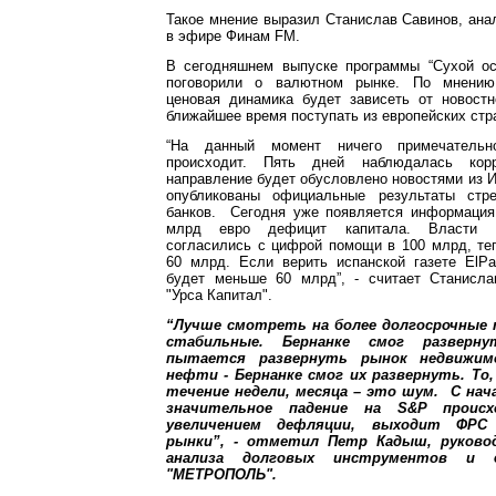
Такое мнение выразил Станислав Савинов, анал
в эфире Финам FM.
В сегодняшнем выпуске программы “Сухой о
поговорили о валютном рынке. По мнению
ценовая динамика будет зависеть от новостн
ближайшее время поступать из европейских стр
“На данный момент ничего примечатель
происходит. Пять дней наблюдалась корр
направление будет обусловлено новостями из И
опубликованы официальные результаты стре
банков. Сегодня уже появляется информация.
млрд евро дефицит капитала. Власти Е
согласились с цифрой помощи в 100 млрд, те
60 млрд. Если верить испанской газeте ElP
будет меньше 60 млрд”, - считает Станисла
"Урса Капитал".
“Лучше смотреть на более долгосрочные 
стабильные. Бернанке смог разверн
пытается развернуть рынок недвижим
нефти - Бернанке смог их развернуть. То
течение недели, месяца – это шум. С нача
значительное падение на S&P проис
увеличением дефляции, выходит ФРС
рынки”, - отметил Петр Кадыш, руково
анализа долговых инструментов и 
"МЕТРОПОЛЬ".