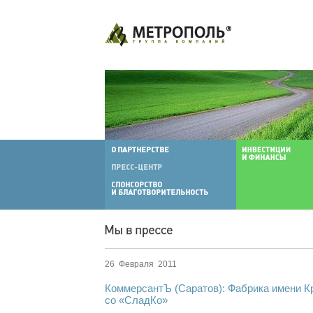
26 Февраля 2011
КоммерсантЪ (Саратов): Фабрика имени К
со «СладКо»