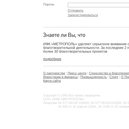
Пароль:
Отправить
Зарегистрироваться
ИФК «МЕТРОПОЛЬ» уделяет серьезное внимание 
благотворительной деятельности. За последние 2 
более 30 благотворительных проектов
подробнее
О партнерстве
|
Пресс-центр
|
Спонсорство и благотвори
Инвестиции и финансы
|
Промышленность
|
Спорт
|
О Пр
Карта сайта
Copyright © 2005 Все права защищены
ООО «ИФК «МЕТРОПОЛЬ»
Лицензии:
№ 077-06136-100000, № 077-06159-010000, № 077
№ 650 от 16 апреля 2004г., № 3185 от 25 ноября