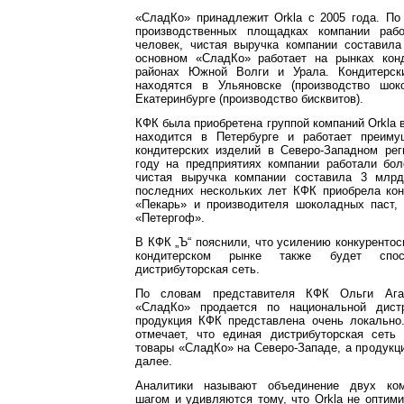
«СладКо» принадлежит Orkla с 2005 года. По
производственных площадках компании раб
человек, чистая выручка компании составила
основном «СладКо» работает на рынках кон
районах Южной Волги и Урала. Кондитерск
находятся в Ульяновске (производство шок
Екатеринбурге (производство бисквитов).
КФК была приобретена группой компаний Orkla в
находится в Петербурге и работает преиму
кондитерских изделий в Северо-Западном рег
году на предприятиях компании работали бол
чистая выручка компании составила 3 млрд
последних нескольких лет КФК приобрела ко
«Пекарь» и производителя шоколадных паст
«Петергоф».
В КФК „Ъ“ пояснили, что усилению конкурентос
кондитерском рынке также будет спосо
дистрибуторская сеть.
По словам представителя КФК Ольги Агаф
«СладКо» продается по национальной дистр
продукция КФК представлена очень локально
отмечает, что единая дистрибуторская сеть 
товары «СладКо» на Северо-Западе, а продук
далее.
Аналитики называют объединение двух ко
шагом и удивляются тому, что Orkla не оптим