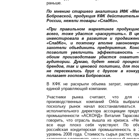
раньше.
По мнению старшего аналитика ИФК «Ме
Бобровской, продукция КФК действительн
России, нежели товары «СладКо».
«При правильном маркетинге продукцию
всего, тоже удастся «раскрутить». В це
инвестировала в развитие и продвижен
«СладКо», и поэтому вполне закономер
захотели объединить предприятия. Конс
позволит увеличить эффективность 
обоим производствам удастся охватит
аудитории. Думаю, будет некий процес
брендов, так и ценовой политики, для т
не пересекались друг с другом в конк
полагает госпожа Бобровская.
В КФК не раскрыли объема затрат, направл
единой управляющей компании.
Участники рынка считают, что для о
производственных компаний Orkla выбрал
поскольку рынок начал восстанавливаться.
исполнительного директора ассоциации предп
промышленности «АСКОНД» Виталия Тарасова
говорить, что отрасль вышла из кризиса. «Н
все еще плохо себя чувствуют. По объ
российская кондитерская промышленность в
уровень 2008 года. Стоимость сырья растет, пр
стараются сдерживать цены на конечный продукт