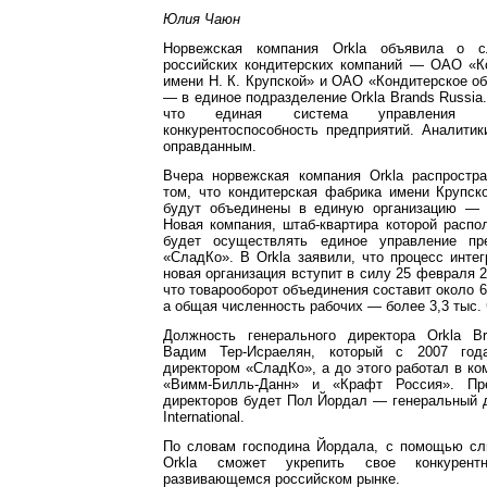
Юлия Чаюн
Норвежская компания Orkla объявила о с
российских кондитерских компаний — ОАО «К
имени Н. К. Крупской» и ОАО «Кондитерское 
— в единое подразделение Orkla Brands Russia.
что единая система управления п
конкурентоспособность предприятий. Аналити
оправданным.
Вчера норвежская компания Orkla распрост
том, что кондитерская фабрика имени Крупск
будут объединены в единую организацию — O
Новая компания, штаб-квартира которой распо
будет осуществлять единое управление п
«СладКо». В Orkla заявили, что процесс инте
новая организация вступит в силу 25 февраля 2
что товарооборот объединения составит около 6
а общая численность рабочих — более 3,3 тыс. 
Должность генерального директора Orkla B
Вадим Тер-Исраелян, который с 2007 год
директором «СладКо», а до этого работал в к
«Вимм-Билль-Данн» и «Крафт Россия». Пр
директоров будет Пол Йордал — генеральный д
International.
По словам господина Йордала, с помощью сл
Orkla сможет укрепить свое конкурент
развивающемся российском рынке.