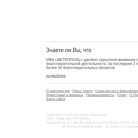
ИФК «МЕТРОПОЛЬ» уделяет серьезное внимание 
благотворительной деятельности. За последние 2 
более 30 благотворительных проектов
подробнее
О партнерстве
|
Пресс-центр
|
Спонсорство и благотвори
Инвестиции и финансы
|
Промышленность
|
Спорт
|
О Пр
Карта сайта
Copyright © 2005 Все права защищены
ООО «ИФК «МЕТРОПОЛЬ»
Лицензии:
№ 077-06136-100000, № 077-06159-010000, № 077
№ 650 от 16 апреля 2004г., № 3185 от 25 ноября