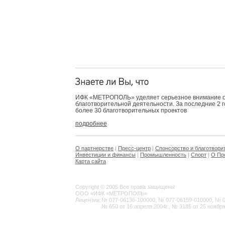
ИФК «МЕТРОПОЛЬ» уделяет серьезное внимание 
благотворительной деятельности. За последние 2 
более 30 благотворительных проектов
подробнее
О партнерстве
|
Пресс-центр
|
Спонсорство и благотвори
Инвестиции и финансы
|
Промышленность
|
Спорт
|
О Пр
Карта сайта
Copyright © 2005 Все права защищены
ООО «ИФК «МЕТРОПОЛЬ»
Лицензии:
№ 077-06136-100000, № 077-06159-010000, № 077
№ 650 от 16 апреля 2004г., № 3185 от 25 ноября