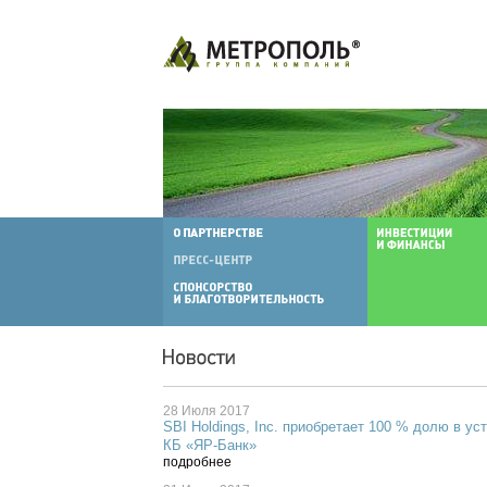
28 Июля 2017
SBI Holdings, Inc. приобретает 100 % долю в у
КБ «ЯР-Банк»
подробнее