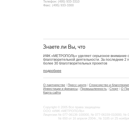
Телефон: (495) 933-3310
Факс: (495) 933-3300
ИФК «МЕТРОПОЛЬ» уделяет серьезное внимание 
благотворительной деятельности. За последние 2 
более 30 благотворительных проектов
подробнее
О партнерстве
|
Пресс-центр
|
Спонсорство и благотвори
Инвестиции и финансы
|
Промышленность
|
Спорт
|
О Пр
Карта сайта
Copyright © 2005 Все права защищены
ООО «ИФК «МЕТРОПОЛЬ»
Лицензии:
№ 077-06136-100000, № 077-06159-010000, № 077
№ 650 от 16 апреля 2004г., № 3185 от 25 ноября