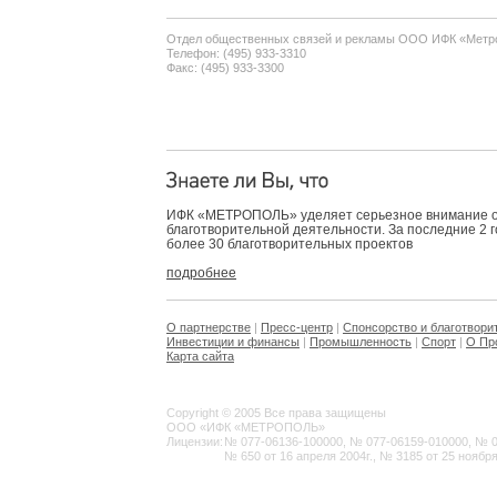
Отдел общественных связей и рекламы ООО ИФК «Метр
Телефон: (495) 933-3310
Факс: (495) 933-3300
ИФК «МЕТРОПОЛЬ» уделяет серьезное внимание 
благотворительной деятельности. За последние 2 
более 30 благотворительных проектов
подробнее
О партнерстве
|
Пресс-центр
|
Спонсорство и благотвори
Инвестиции и финансы
|
Промышленность
|
Спорт
|
О Пр
Карта сайта
Copyright © 2005 Все права защищены
ООО «ИФК «МЕТРОПОЛЬ»
Лицензии:
№ 077-06136-100000, № 077-06159-010000, № 077
№ 650 от 16 апреля 2004г., № 3185 от 25 ноября