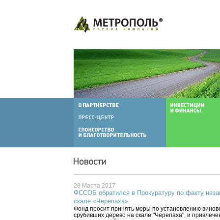
28 Марта 2017
ФССОБ обратился в Прокуратуру по факту неза
скале «Черепаха»
Фонд просит принять меры по установлению винов
срубивших дерево на скале "Черепаха", и привлече