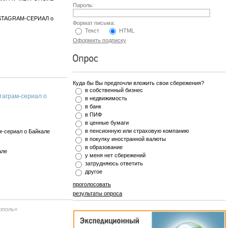
Пароль:
INSTAGRAM-СЕРИАЛ о
Формат письма:
Текст
HTML
Оформить подписку
Куда бы Вы предпочли вложить свои сбережения?
в собственный бизнес
таграм-сериал о
в недвижимость
в банк
в ПИФ
в ценные бумаги
в пенсионную или страховую компанию
м-сериал о Байкале
в покупку иностранной валюты
в образование
але
у меня нет сбережений
затрудняюсь ответить
другое
проголосовать
результаты опроса
ополь»