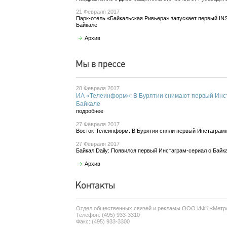
21 Февраля 2017
Парк-отель «Байкальская Ривьера» запускает первый 
Байкале
Архив
28 Февраля 2017
ИА «Телеинформ»: В Бурятии снимают первый Инс
Байкале
подробнее
27 Февраля 2017
Восток-Телеинформ: В Бурятии сняли первый Инстаграм
27 Февраля 2017
Байкал Daily: Появился первый Инстаграм-сериал о Байк
Архив
Отдел общественных связей и рекламы ООО ИФК «Метр
Телефон: (495) 933-3310
Факс: (495) 933-3300