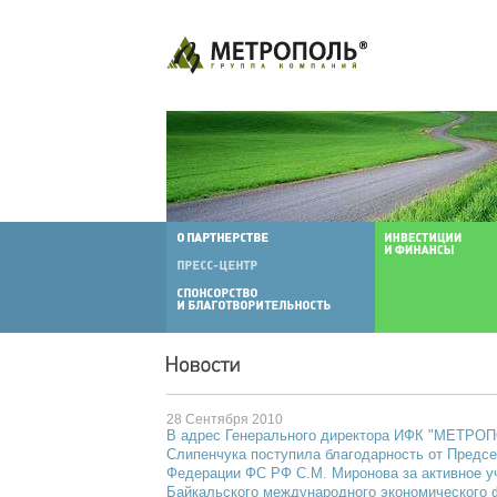
28 Сентября 2010
В адрес Генерального директора ИФК "МЕТРО
Слипенчука поступила благодарность от Предс
Федерации ФС РФ С.М. Миронова за активное уч
Байкальского международного экономического 