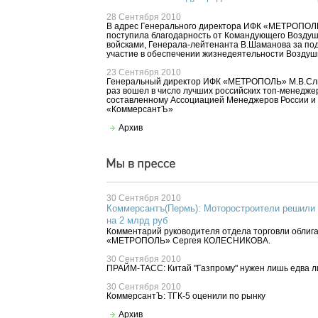
28 Сентября 2010
В адрес Генерального директора ИФК «МЕТРОПОЛЬ
поступила благодарность от Командующего Возду
войсками, Генерала-лейтенанта В.Шаманова за под
участие в обеспечении жизнедеятельности Воздуш
23 Сентября 2010
Генеральный директор ИФК «МЕТРОПОЛЬ» М.В.Сли
раз вошел в число лучших российских топ-менеджер
составленному Ассоциацией Менеджеров России и 
«КоммерсантЪ»
Архив
30 Сентября 2010
Коммерсантъ(Пермь): Моторостроители решили 
на 2 млрд руб
Комментарий руководителя отдела торговли обли
«МЕТРОПОЛЬ» Сергея КОЛЕСНИКОВА.
30 Сентября 2010
ПРАЙМ-ТАСС: Китай "Газпрому" нужен лишь едва л
30 Сентября 2010
КоммерсантЪ: ТГК-5 оценили по рынку
Архив