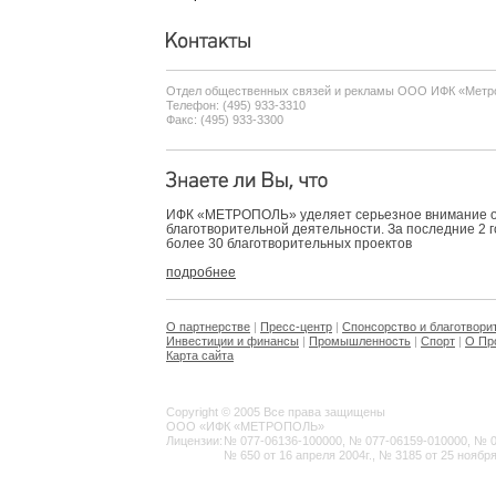
Отдел общественных связей и рекламы ООО ИФК «Метр
Телефон: (495) 933-3310
Факс: (495) 933-3300
ИФК «МЕТРОПОЛЬ» уделяет серьезное внимание 
благотворительной деятельности. За последние 2 
более 30 благотворительных проектов
подробнее
О партнерстве
|
Пресс-центр
|
Спонсорство и благотвори
Инвестиции и финансы
|
Промышленность
|
Спорт
|
О Пр
Карта сайта
Copyright © 2005 Все права защищены
ООО «ИФК «МЕТРОПОЛЬ»
Лицензии:
№ 077-06136-100000, № 077-06159-010000, № 077
№ 650 от 16 апреля 2004г., № 3185 от 25 ноября