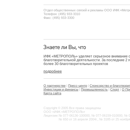
Отдел общественных связей и рекламы ООО ИФК «Метр
Телефон: (495) 933-3310
Факс: (495) 933-3300
ИФК «МЕТРОПОЛЬ» уделяет серьезное внимание 
благотворительной деятельности. За последние 2 
более 30 благотворительных проектов
подробнее
О партнерстве
|
Пресс-центр
|
Спонсорство и благотвори
Инвестиции и финансы
|
Промышленность
|
Спорт
|
О Пр
Карта сайта
Copyright © 2005 Все права защищены
ООО «ИФК «МЕТРОПОЛЬ»
Лицензии:
№ 077-06136-100000, № 077-06159-010000, № 077
№ 650 от 16 апреля 2004г., № 3185 от 25 ноября