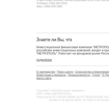
Отдел общественных связей и рекламы ООО ИФК «Метр
Телефон: (495) 933-3310
Факс: (495) 933-3300
Инвестиционная финансовая компания "МЕТРОПОЛЬ
российских инвестиционных компаний, входит в гр
"МЕТРОПОЛЬ". Работает на фондовом рынке России 
подробнее
О партнерстве
|
Пресс-центр
|
Спонсорство и благотвори
Инвестиции и финансы
|
Промышленность
|
Спорт
|
О Пр
Карта сайта
Copyright © 2005 Все права защищены
ООО «ИФК «МЕТРОПОЛЬ»
Лицензии:
№ 077-06136-100000, № 077-06159-010000, № 077
№ 650 от 16 апреля 2004г., № 3185 от 25 ноября