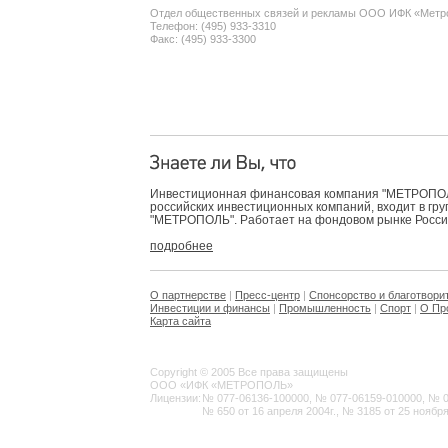
Отдел общественных связей и рекламы ООО ИФК «Метр
Телефон: (495) 933-3310
Факс: (495) 933-3300
Инвестиционная финансовая компания "МЕТРОПОЛЬ
российских инвестиционных компаний, входит в гр
"МЕТРОПОЛЬ". Работает на фондовом рынке России 
подробнее
О партнерстве
|
Пресс-центр
|
Спонсорство и благотвори
Инвестиции и финансы
|
Промышленность
|
Спорт
|
О Пр
Карта сайта
Copyright © 2005 Все права защищены
ООО «ИФК «МЕТРОПОЛЬ»
Лицензии:
№ 077-06136-100000, № 077-06159-010000, № 077
№ 650 от 16 апреля 2004г., № 3185 от 25 ноября