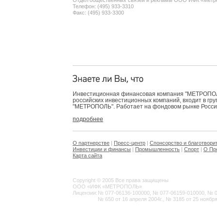
Отдел общественных связей и рекламы ООО ИФК «Метр
Телефон: (495) 933-3310
Факс: (495) 933-3300
Инвестиционная финансовая компания "МЕТРОПОЛЬ
российских инвестиционных компаний, входит в гр
"МЕТРОПОЛЬ". Работает на фондовом рынке России 
подробнее
О партнерстве
|
Пресс-центр
|
Спонсорство и благотвори
Инвестиции и финансы
|
Промышленность
|
Спорт
|
О Пр
Карта сайта
Copyright © 2005 Все права защищены
ООО «ИФК «МЕТРОПОЛЬ»
Лицензии:
№ 077-06136-100000, № 077-06159-010000, № 077
№ 650 от 16 апреля 2004г., № 3185 от 25 ноября