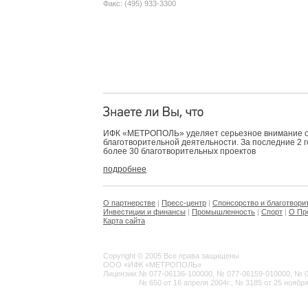
Факс: (495) 933-3300
ИФК «МЕТРОПОЛЬ» уделяет серьезное внимание 
благотворительной деятельности. За последние 2 
более 30 благотворительных проектов
подробнее
О партнерстве
|
Пресс-центр
|
Спонсорство и благотвори
Инвестиции и финансы
|
Промышленность
|
Спорт
|
О Пр
Карта сайта
Copyright © 2005 Все права защищены
ООО «ИФК «МЕТРОПОЛЬ»
Лицензии:
№ 077-06136-100000, № 077-06159-010000, № 077
№ 650 от 16 апреля 2004г., № 3185 от 25 ноября