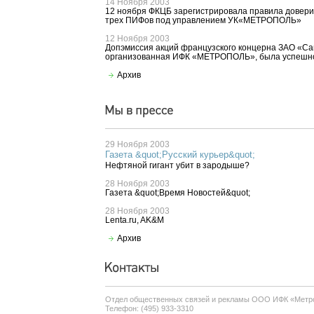
14 Ноября 2003
12 ноября ФКЦБ зарегистрировала правила довери
трех ПИФов под управлением УК«МЕТРОПОЛЬ»
12 Ноября 2003
Допэмиссия акций французского концерна ЗАО «Са
организованная ИФК «МЕТРОПОЛЬ», была успешн
Архив
29 Ноября 2003
Газета &quot;Русский курьер&quot;
Нефтяной гигант убит в зародыше?
28 Ноября 2003
Газета &quot;Время Новостей&quot;
28 Ноября 2003
Lenta.ru, AK&M
Архив
Отдел общественных связей и рекламы ООО ИФК «Метр
Телефон: (495) 933-3310