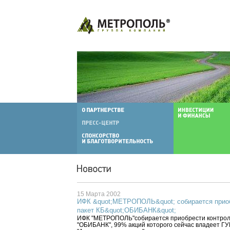
15 Марта 2002
ИФК &quot;МЕТРОПОЛЬ&quot; собирается прио
пакет КБ&quot;ОБИБАНК&quot;
ИФК "МЕТРОПОЛЬ"собирается приобрести контрол
"ОБИБАНК", 99% акций которого сейчас владеет Г