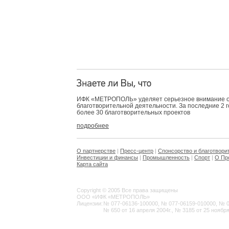
ИФК «МЕТРОПОЛЬ» уделяет серьезное внимание 
благотворительной деятельности. За последние 2 
более 30 благотворительных проектов
подробнее
О партнерстве
|
Пресс-центр
|
Спонсорство и благотвори
Инвестиции и финансы
|
Промышленность
|
Спорт
|
О Пр
Карта сайта
Copyright © 2005 Все права защищены
ООО «ИФК «МЕТРОПОЛЬ»
Лицензии:
№ 077-06136-100000, № 077-06159-010000, № 077
№ 650 от 16 апреля 2004г., № 3185 от 25 ноября