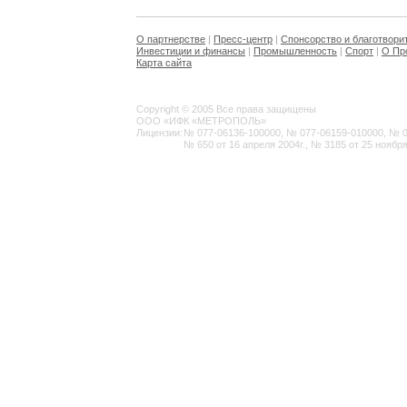
О партнерстве
|
Пресс-центр
|
Спонсорство и благотвори
Инвестиции и финансы
|
Промышленность
|
Спорт
|
О Пр
Карта сайта
Copyright © 2005 Все права защищены
ООО «ИФК «МЕТРОПОЛЬ»
Лицензии:
№ 077-06136-100000, № 077-06159-010000, № 077
№ 650 от 16 апреля 2004г., № 3185 от 25 ноября