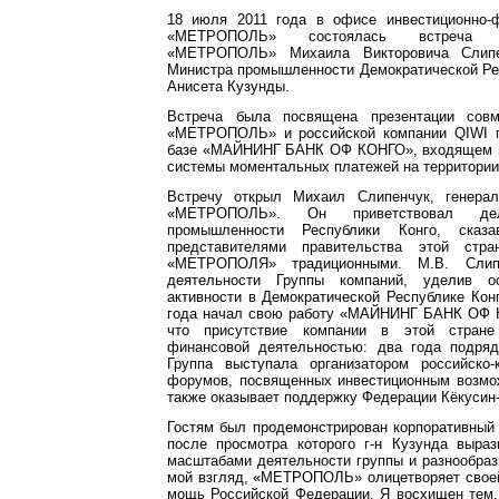
18 июля 2011 года в офисе инвестиционно-
«МЕТРОПОЛЬ» состоялась встреча 
«МЕТРОПОЛЬ» Михаила Викторовича Слипе
Министра промышленности Демократической Ре
Анисета Кузунды.
Встреча была посвящена презентации совм
«МЕТРОПОЛЬ» и российской компании QIWI п
базе «МАЙНИНГ БАНК ОФ КОНГО», входящем
системы моментальных платежей на территории
Встречу открыл Михаил Слипенчук, генера
«МЕТРОПОЛЬ». Он приветствовал дел
промышленности Республики Конго, сказ
представителями правительства этой стр
«МЕТРОПОЛЯ» традиционными. М.В. Слип
деятельности Группы компаний, уделив о
активности в Демократической Республике Конг
года начал свою работу «МАЙНИНГ БАНК ОФ 
что присутствие компании в этой стране
финансовой деятельностью: два года подряд,
Группа выступала организатором российско-к
форумов, посвященных инвестиционным возмо
также оказывает поддержку Федерации Кёкусин-
Гостям был продемонстрирован корпоративный
после просмотра которого г-н Кузунда выра
масштабами деятельности группы и разнообраз
мой взгляд, «МЕТРОПОЛЬ» олицетворяет свое
мощь Российской Федерации. Я восхищен тем,