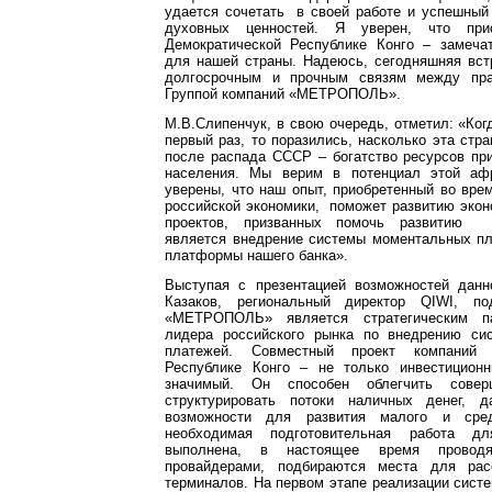
удается сочетать в своей работе и успешный
духовных ценностей. Я уверен, что при
Демократической Республике Конго – замеча
для нашей страны. Надеюсь, сегодняшняя вст
долгосрочным и прочным связям между пр
Группой компаний «МЕТРОПОЛЬ».
М.В.Слипенчук, в свою очередь, отметил: «Ког
первый раз, то поразились, насколько эта стр
после распада СССР – богатство ресурсов пр
населения. Мы верим в потенциал этой афр
уверены, что наш опыт, приобретенный во вре
российской экономики, поможет развитию эко
проектов, призванных помочь развитию 
является внедрение системы моментальных пл
платформы нашего банка».
Выступая с презентацией возможностей данн
Казаков, региональный директор QIWI, п
«МЕТРОПОЛЬ» является стратегическим па
лидера российского рынка по внедрению си
платежей. Совместный проект компаний 
Республике Конго – не только инвестицион
значимый. Он способен облегчить сове
структурировать потоки наличных денег, д
возможности для развития малого и сред
необходимая подготовительная работа дл
выполнена, в настоящее время проводя
провайдерами, подбираются места для рас
терминалов. На первом этапе реализации систе