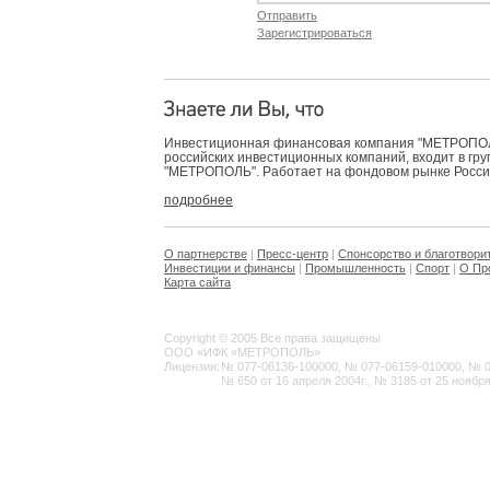
Отправить
Зарегистрироваться
Инвестиционная финансовая компания "МЕТРОПОЛЬ
российских инвестиционных компаний, входит в гр
"МЕТРОПОЛЬ". Работает на фондовом рынке России 
подробнее
О партнерстве
|
Пресс-центр
|
Спонсорство и благотвори
Инвестиции и финансы
|
Промышленность
|
Спорт
|
О Пр
Карта сайта
Copyright © 2005 Все права защищены
ООО «ИФК «МЕТРОПОЛЬ»
Лицензии:
№ 077-06136-100000, № 077-06159-010000, № 077
№ 650 от 16 апреля 2004г., № 3185 от 25 ноября