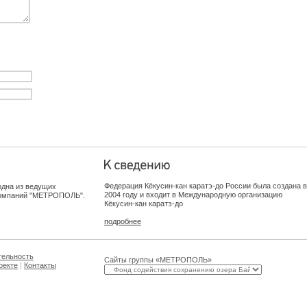
Федерация Кёкусин-кан каратэ-до России была создана в
дна из ведущих
2004 году и входит в Международную организацию
 компаний "МЕТРОПОЛЬ".
Кёкусин-кан каратэ-до
подробнее
тельность
Сайты группы «МЕТРОПОЛЬ»
оекте
|
Контакты