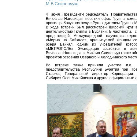
М.В.Слипенчука
4 июня Президент-Председатель Правительств
Вячеслав Наговицын посетил офис Группы ком
провел рабочую встречу с Руководителем Группы 
В ходе встречи был рассмотрен широкий круг в
деятельностью Группы в Бурятии. В частности, 
предстоящей Международной научно-исследова
«Миры» на Байкале», организуемой Фондом со
озера Байкал, одним из учредителей котор
«МЕТРОПОЛЬ». Экспедиция состоится в июле
Вячеслав Наговицын и Михаил Слипенчук также об
проектов освоения Озерного и Холоднинского мес
Во встрече также приняли участие и.о. 
представительства Республики Бурятия при П
Старков, Генеральный директор Корпорации
Сибири» Олег Михайленко и другие официальные л