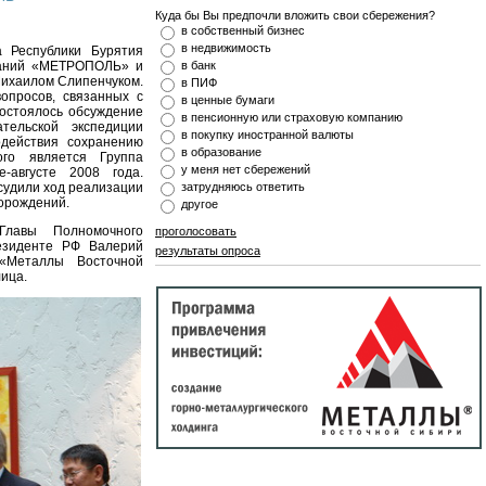
Куда бы Вы предпочли вложить свои сбережения?
в собственный бизнес
в недвижимость
а Республики Бурятия
паний «МЕТРОПОЛЬ» и
в банк
Михаилом Слипенчуком.
в ПИФ
опросов, связанных с
в ценные бумаги
состоялось обсуждение
в пенсионную или страховую компанию
тельской экспедиции
в покупку иностранной валюты
действия сохранению
в образование
ого является Группа
у меня нет сбережений
-августе 2008 года.
судили ход реализации
затрудняюсь ответить
торождений.
другое
Главы Полномочного
проголосовать
резиденте РФ Валерий
результаты опроса
 «Металлы Восточной
ица.