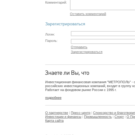
Комментарий:
Оставить комментарий
Зарегистрироваться
Логин:
Пароль:
Отправить
Зарегистрироваться
Инвестиционная финансовая компания "МЕТРОПОЛЬ" - о
российских инвестиционных компаний, входит в группу
Работает на фондовом рынке России с 1995 г.
подробнее
О партнерстве
|
Пресс-центр
|
Спонсорство и благотвори
Инвестиции и финансы
|
Промышленность
|
Спорт
|
О Пр
Карта сайта