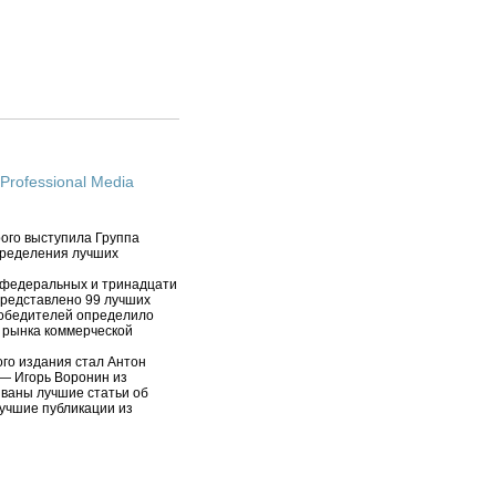
rofessional Media
рого выступила Группа
пределения лучших
и федеральных и тринадцати
представлено 99 лучших
Победителей определило
в рынка коммерческой
ого издания стал Антон
— Игорь Воронин из
званы лучшие статьи об
лучшие публикации из