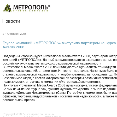
27 Октября 2008
Группа компаний «МЕТРОПОЛЬ» выступила партнером конкурса P
Awards 2008
Подведены итоги конкурса Professional Media Awards 2008, партнером кото
компаний «МЕТРОПОЛЬ». Данный конкурс проводится ежегодно с целью о
российских журналистов, пишущих о коммерческой недвижимости.
В Professional Media Awards 2008 приняли участие журналисты тринадцат
региональных изданий, а также трех Интернет-порталов. На конкурс было 
статей о коммерческой недвижимости, опубликованных за последний год. 
независимое жюри, в состав которого вошли эксперты различных сегменто
недвижимости, в том числе компании «Метрополь Девелопмент».
По итогам Professional Media Awards 2008 лучшим журналистом федеральн
Белых из «Бизнес Журнала», лучшим журналистом регионального издания 
журнала «Деловая Недвижимость» (Санкт-Петербург). Кроме того, были на
офисной, торговой, индустриальной и гостиничной недвижимости, а также 
региональной прессы.
Copyright © 2005 Все права защищены