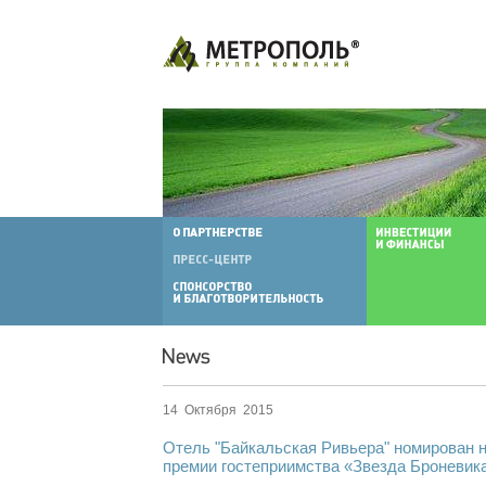
14 Октября 2015
Отель "Байкальская Ривьера" номирован н
премии гостеприимства «Звезда Броневик