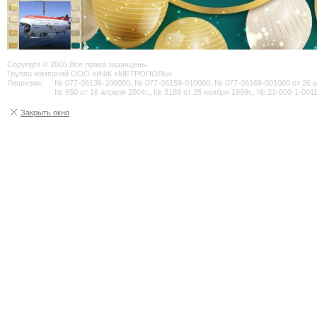
Copyright © 2005 Все права защищены
Группа компаний ООО «ИФК «МЕТРОПОЛЬ»
Лицензии:
№ 077-06136-100000, № 077-06159-010000, № 077-06168-001000 от 26 авг
№ 650 от 16 апреля 2004г., № 3185 от 25 ноября 1999г., № 21-000-1-0011
Закрыть окно