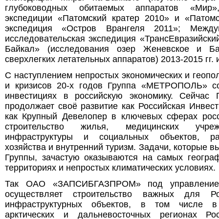
глубоководных обитаемых аппаратов «Мир»,
экспедиции «Патомский кратер 2010» и «Патомс
экспедиция «Остров Врангеля 2011»; Между
исследовательская экспедиция «ТрансЕвразийски
Байкал» (исследования озер Женевское и Б
сверхлегких летательных аппаратов) 2013-2015 гг. и
С наступлением непростых экономических и геопо
и кризисов 20-х годов Группа «МЕТРОПОЛЬ» со
инвестициях в российскую экономику. Сейча
продолжает своё развитие как Российская Инвес
как Крупный Девелопер в ключевых сферах росс
строительство жилья, медицинских учре
инфраструктуры и социальных объектов, ра
хозяйства и внутренний туризм. Задачи, которые 
Группы, зачастую оказываются на самых геогра
территориях и непростых климатических условиях.
Так ОАО «ЗАПСИБГАЗПРОМ» под управлени
осуществляет строительство важных для Ро
инфраструктурных объектов, в том числе 
арктических и дальневосточных регионах Р