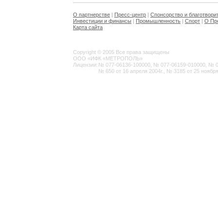
О партнерстве
|
Пресс-центр
|
Спонсорство и благотвори
Инвестиции и финансы
|
Промышленность
|
Спорт
|
О Пр
Карта сайта
Copyright © 2005 Все права защищены
ООО «ИФК «МЕТРОПОЛЬ»
Лицензии:
№ 077-06136-100000, № 077-06159-010000, № 077
№ 650 от 16 апреля 2004г., № 3185 от 25 ноября