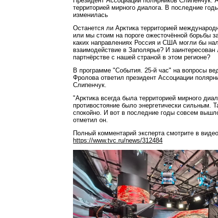
Президент Ассоциации полярников Слипенчук: А
территорией мирного диалога. В последние год
изменилась
Останется ли Арктика территорией международ
или мы стоим на пороге ожесточённой борьбы з
каких направлениях Россия и США могли бы на
взаимодействие в Заполярье? И заинтересован 
партнёрстве с нашей страной в этом регионе?
В программе "События. 25-й час" на вопросы в
Фролова ответил президент Ассоциации полярн
Слипенчук.
"Арктика всегда была территорией мирного диал
противостояние было энергетически сильным. Т
спокойно. И вот в последние годы совсем вышло 
отметил он.
Полный комментарий эксперта смотрите в виде
https://www.tvc.ru/news/312484