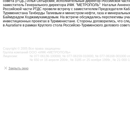
совета (РТДС) Илья Охтырский, исполнительный директор Российской част
заместитель Генерального директора ИФК "МЕТРОПОЛЬ" Наталья Анненск
Российской части РТДС провели встречу с заместителем Председателя Ка
Туркменистана Тачберды Тагиевым и министром нефти, газа и минеральных
Баймурадом Ходжамухамедовым. На встрече обсуждались перспективы уча
инвестиционных проектах в Туркменистане. Стороны договорились, что сл
в Ашгабате в рамках Круглого стола Российско-Туркменского делового совета
Copyright © 2005 Все права защищены
Группа компаний ООО «ИФК «МЕТРОПОЛЬ»
Лицензии:
№ 077-06136-100000, № 077-06159-010000, № 077-06168-001000 от 2
№ 650 от 16 апреля 2004г., № 3185 от 25 ноября 1999г., № 21-000-1
Закрыть окно