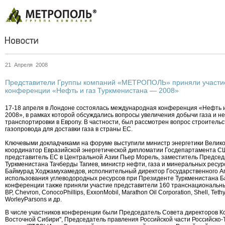
21 Апреля 2008
Представители Группы компаний «МЕТРОПОЛЬ» приняли участи
конференции «Нефть и газ Туркменистана — 2008»
17-18 апреля в Лондоне состоялась международная конференция «Нефть и
2008», в рамках которой обсуждались вопросы увеличения добычи газа и не
транспортировки в Европу. В частности, был рассмотрен вопрос строительс
газопровода для доставки газа в страны ЕС.
Ключевыми докладчиками на форуме выступили министр энергетики Велико
координатор Евразийской энергетической дипломатии Госдепартамента С
представитель ЕС в Центральной Азии Пьер Морель, заместитель Предсе
Туркменистана Тачберды Тагиев, министр нефти, газа и минеральных ресур
Баймурад Ходжамухамедов, исполнительный директор Государственного Аг
использования углеводородных ресурсов при Президенте Туркменистана 
конференции также приняли участие представители 160 транснациональны
BP, Chevron, ConocoPhillips, ExxonMobil, Marathon Oil Corporation, Shell, Tethy
WorleyParsons и др.
В числе участников конференции были Председатель Совета директоров 
Восточной Сибири", Председатель правления Российской части Российско-