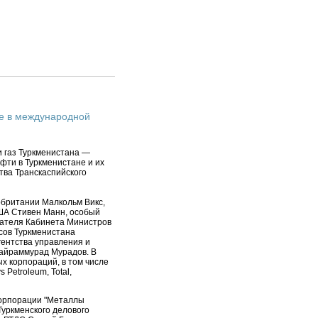
е в международной
 газ Туркменистана —
фти в Туркменистане и их
тва Транскаспийского
британии Малкольм Викс,
ША Стивен Манн, особый
дателя Кабинета Министров
сов Туркменистана
ентства управления и
Байраммурад Мурадов. В
х корпораций, в том числе
s Petroleum, Total,
Корпорации "Металлы
Туркменского делового