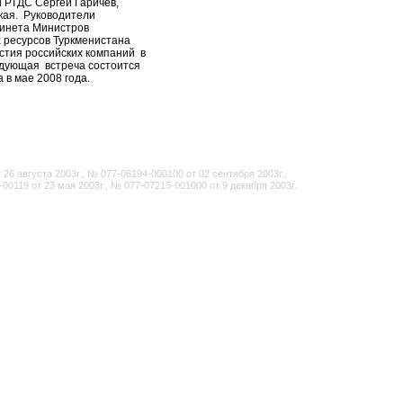
и РТДС Сергей Гаричев,
ая. Руководители
бинета Министров
 ресурсов Туркменистана
стия российских компаний в
едующая встреча состоится
 в мае 2008 года.
6 августа 2003г., № 077-06194-000100 от 02 сентября 2003г.,
-00119 от 23 мая 2003г., № 077-07215-001000 от 9 декабря 2003г.