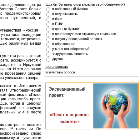
кого делового центра
Куда бы Вы предпочли вложить свои сбережения?
блогера Сергея Доли с
в собственный бизнес
ер продемонстрировал
в недвижимость
нных путешествий, и
в банк
в ПИФ
в ценные бумаги
утешествия «Россия».
в пенсионную или страховую компанию
 участники экспедиции
тельности, встречаясь
в покупку иностранной валюты
ощью различных медиа
в образование
у меня нет сбережений
затрудняюсь ответить
 уже три раза, столько
другое
сего, ассоциируется с
аходятся в Иркутской
проголосовать
лышал. И это основная
результаты опроса
ею проведения зимней
ты уникального озера.
бывают в Иволгинском
етят Этнографический
ьный фестиваль «Голос
нцип флэшмоба прост:
це, встав в цепочку.
 флэшмоб по задумке
платный wi-fi в месте
километров и посетит
дено 15 тысяч км. По
воспроизведено слово
вины пути – участники