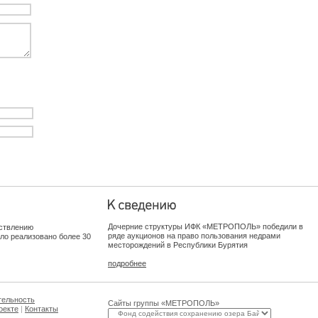
Дочерние структуры ИФК «МЕТРОПОЛЬ» победили в
ствлению
ряде аукционов на право пользования недрами
ыло реализовано более 30
месторождений в Республики Бурятия
подробнее
тельность
Сайты группы «МЕТРОПОЛЬ»
оекте
|
Контакты