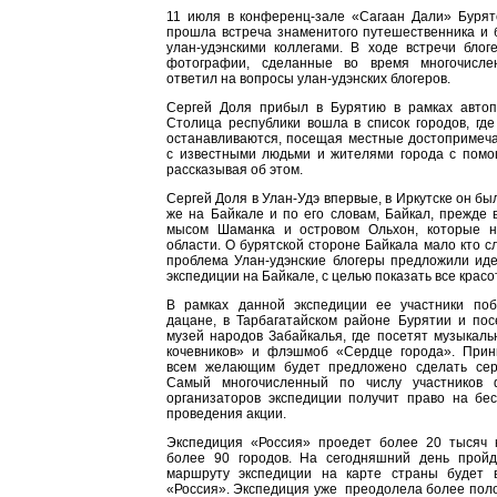
11 июля в конференц-зале «Сагаан Дали» Бурятс
прошла встреча знаменитого путешественника и 
улан-удэнскими коллегами. В ходе встречи блог
фотографии, сделанные во время многочисле
ответил на вопросы улан-удэнских блогеров.
Сергей Доля прибыл в Бурятию в рамках автоп
Столица республики вошла в список городов, где
останавливаются, посещая местные достопримеча
с известными людьми и жителями города с пом
рассказывая об этом.
Сергей Доля в Улан-Удэ впервые, в Иркутске он был
же на Байкале и по его словам, Байкал, прежде в
мысом Шаманка и островом Ольхон, которые н
области. О бурятской стороне Байкала мало кто с
проблема Улан-удэнские блогеры предложили ид
экспедиции на Байкале, с целью показать все красо
В рамках данной экспедиции ее участники по
дацане, в Тарбагатайском районе Бурятии и пос
музей народов Забайкалья, где посетят музыкал
кочевников» и флэшмоб «Сердце города». При
всем желающим будет предложено сделать серд
Самый многочисленный по числу участников
организаторов экспедиции получит право на бес
проведения акции.
Экспедиция «Россия» проедет более 20 тысяч 
более 90 городов. На сегодняшний день прой
маршруту экспедиции на карте страны будет 
«Россия». Экспедиция уже преодолела более поло