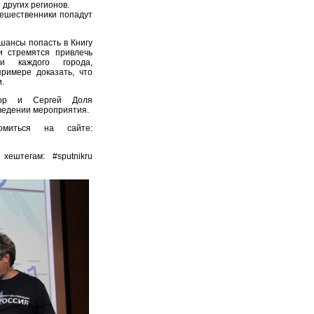
 других регионов.
тешественники попадут
шансы попасть в Книгу
и стремятся привлечь
ти каждого города,
римере доказать, что
.
нор и Сергей Доля
ведении мероприятия.
омиться на сайте:
ештегам: #sputnikru