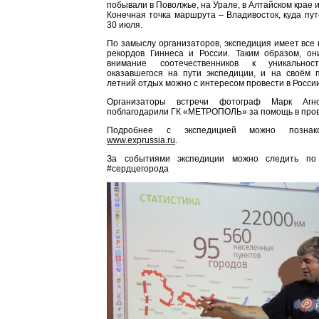
побывали в Поволжье, на Урале, в Алтайском крае и
Конечная точка маршрута – Владивосток, куда пу
30 июля.
По замыслу организаторов, экспедиция имеет все 
рекордов Гиннеса и России. Таким образом, он
внимание соотечественников к уникальнос
оказавшегося на пути экспедиции, и на своём п
летний отдых можно с интересом провести в России
Организаторы встречи фотограф Марк Аг
поблагодарили ГК «МЕТРОПОЛЬ» за помощь в про
Подробнее с экспедицией можно познак
www.exprussia.ru
.
За событиями экспедиции можно следить по х
#сердцегорода