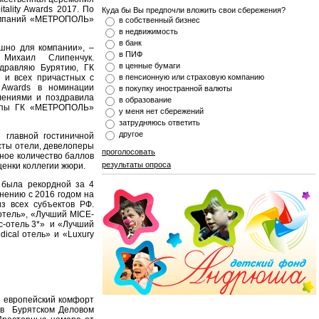
ality Awards 2017. По
Куда бы Вы предпочли вложить свои сбережения?
компаний «МЕТРОПОЛЬ»
в собственный бизнес
в недвижимость
в банк
шно для компании», –
в ПИФ
Михаил Слипенчук.
в ценные бумаги
дравляю Бурятию, ГК
 и всех причастных с
в пенсионную или страховую компанию
y Awards в номинации
в покупку иностранной валюты
лениями и поздравила
в образование
руппы ГК «МЕТРОПОЛЬ»
у меня нет сбережений
затрудняюсь ответить
другое
 главной гостиничной
сты отели, девелоперы
проголосовать
ное количество баллов
результаты опроса
ценки коллегии жюри.
 была рекордной за 4
внению с 2016 годом на
з всех субъектов РФ.
отель», «Лучший MICE-
с-отель 3*» и «Лучший
ical отель» и «Luxury
е европейский комфорт
 в Бурятском Деловом