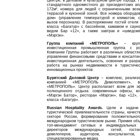
Центре, в деловом и культурном центре города.
стандартного одноместного до президентских а
172м², номера для людей с ограниченными воз
террасой и кухонной зоной. Все номера оборудо
дом» (управление температурой и климатом, 
вызов персонала). В распоряжении гостей отеля
класса «Багатур» с бассейном, хамамом и саун
видом Бар «12», а также завтрак и «шведски
«Мэргэн».
Группа компаний «МЕТРОПОЛЬ»
– крупн
инвестиционная промышленная группа с рос
Компании Группы работают в различных областях
управление финансовыми средствами и консалтинг
инвестиционная деятельность, освоение и разра
работа на рынках недвижимости и туристичес
инновационных проектов.
Бурятский Деловой Центр
– комплекс, реализ
компанией «МЕТРОПОЛЬ Девелопмент», в
«МЕТРОПОЛЬ». Центр располагает всем для э
полноценного отдыха: современные офисы, ко
«Мэргэн Батор», ресторан «Мэргэн», бар «12», 
класса «Багатур».
Russian Hospitality Awards.
Цели и задачи 
туристической привлекательности страны, качеств
секторе России, формирование положительно
международном туристическом рынке. Премия объ
топ-менеджмент сетевых и индивидуальных 
директоров международных сетей, гостин
девелоперов, аудиторов, консультанто
специализированные медиа.