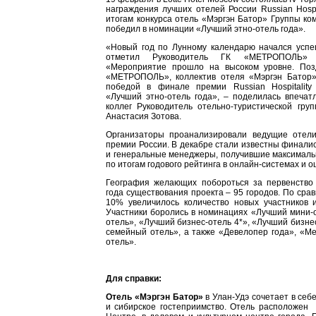
награждения лучших отелей России Russian Hospit
итогам конкурса отель «Мэргэн Батор» Группы 
победил в номинации «Лучший этно-отель года».
«Новый год по Лунному календарю начался успе
отметил Руководитель ГК «МЕТРОПОЛЬ» 
«Мероприятие прошло на высоком уровне. Поз
«МЕТРОПОЛЬ», коллектив отеля «Мэргэн Батор»
победой в финале премии Russian Hospitalit
«Лучший этно-отель года», – поделилась впечат
коллег Руководитель отельно-туристической г
Анастасия Зотова.
Организаторы проанализировали ведущие отели
премии России. В декабре стали известны финали
и генеральные менеджеры, получившие максималь
по итогам годового рейтинга в онлайн-системах и о
География желающих побороться за первенство
года существования проекта – 95 городов. По сра
10% увеличилось количество новых участников и
Участники боролись в номинациях «Лучший мини-
отель», «Лучший бизнес-отель 4*», «Лучший бизне
семейный отель», а также «Девелопер года», «Med
отель».
Для справки:
Отель «Мэргэн Батор»
в Улан-Удэ сочетает в себ
и сибирское гостеприимство. Отель расположен