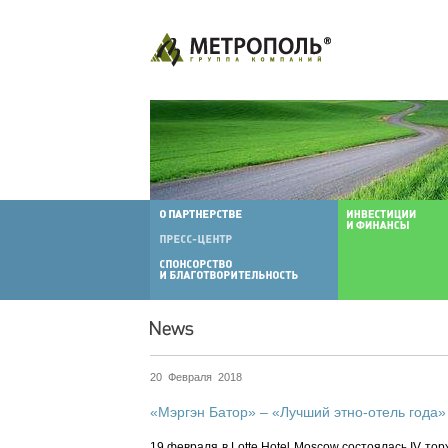
20 Февраля 2018
«Мэргэн Батор» – «Лучший этно-отель года»
19 февраля в Lotte Hotel Moscow состоялась IV т