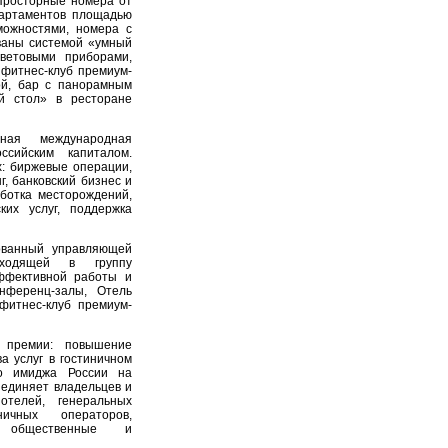
 Просторные номера от
партаментов площадью
можностями, номера с
ваны системой «умный
световыми приборами,
 фитнес-клуб премиум-
ой, бар с панорамным
й стол» в ресторане
ая международная
сийским капиталом.
: биржевые операции,
, банковский бизнес и
ботка месторождений,
ких услуг, поддержка
ованный управляющей
ходящей в группу
ффективной работы и
нференц-залы, Отель
фитнес-клуб премиум-
премии: повышение
а услуг в гостиничном
го имиджа России на
единяет владельцев и
отелей, генеральных
ичных операторов,
в, общественные и