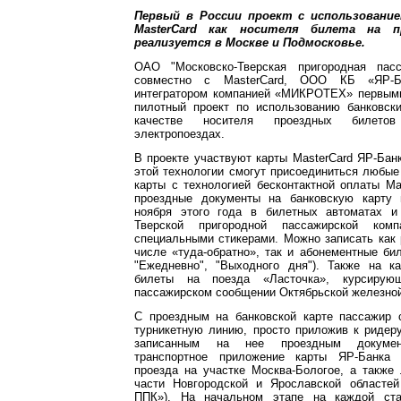
Первый в России проект с использование
MasterCard как носителя билета на п
реализуется в Москве и Подмосковье.
ОАО "Московско-Тверская пригородная пасс
совместно с MasterCard, ООО КБ «ЯР-Б
интегратором компанией «МИКРОТЕХ» первыми
пилотный проект по использованию банковски
качестве носителя проездных билето
электропоездах.
В проекте участвуют карты MasterCard ЯР-Бан
этой технологии смогут присоединиться любы
карты с технологией бесконтактной оплаты Ma
проездные документы на банковскую карту
ноября этого года в билетных автоматах и
Тверской пригородной пассажирской комп
специальными стикерами. Можно записать как 
числе «туда-обратно», так и абонементные бил
"Ежедневно", "Выходного дня"). Также на к
билеты на поезда «Ласточка», курсирую
пассажирском сообщении Октябрьской железной
С проездным на банковской карте пассажир 
турникетную линию, просто приложив к ридер
записанным на нее проездным документ
транспортное приложение карты ЯР-Банка
проезда на участке Москва-Бологое, а также
части Новгородской и Ярославской областе
ППК»). На начальном этапе на каждой ст