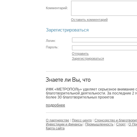
Комментарий:
Оставить комментарий
Зарегистрироваться
Логин:
Пароль:
Отправить
Зарегистрироваться
ИФК «МЕТРОПОЛЬ» уделяет серьезное внимание 
благотворительной деятельности. За последние 2 
более 30 благотворительных проектов
подробнее
О партнерстве
|
Пресс-центр
|
Спонсорство и благотвори
Инвестиции и финансы
|
Промышленность
|
Спорт
|
О Пр
Карта сайта