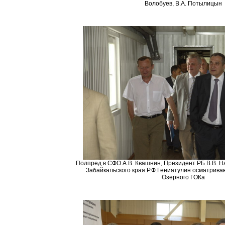
Волобуев, В.А. Потылицын
Полпред в СФО А.В. Квашнин, Президент РБ В.В. Н
Забайкальского края Р.Ф.Гениатулин осматрива
Озерного ГОКа