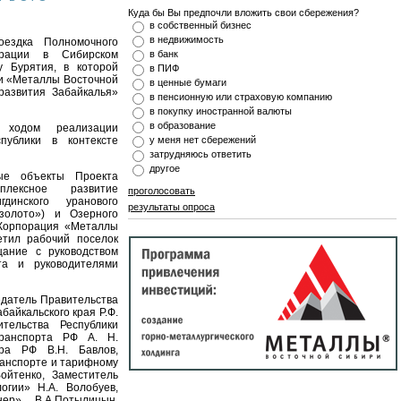
Куда бы Вы предпочли вложить свои сбережения?
в собственный бизнес
в недвижимость
ездка Полномочного
ерации в Сибирском
в банк
у Бурятия, в которой
в ПИФ
и «Металлы Восточной
в ценные бумаги
развития Забайкалья»
в пенсионную или страховую компанию
в покупку иностранной валюты
в образование
 ходом реализации
публики в контексте
у меня нет сбережений
затрудняюсь ответить
другое
ые объекты Проекта
мплексное развитие
проголосовать
динского уранового
результаты опроса
золото») и Озерного
 Корпорация «Металлы
етил рабочий поселок
ание с руководством
та и руководителями
едатель Правительства
байкальского края Р.Ф.
тельства Республики
транспорта РФ А. Н.
дра РФ В.Н. Бавлов,
ранспорте и тарифному
ойтенко, Заместитель
огии» Н.А. Волобуев,
ер» В.А.Потылицын,