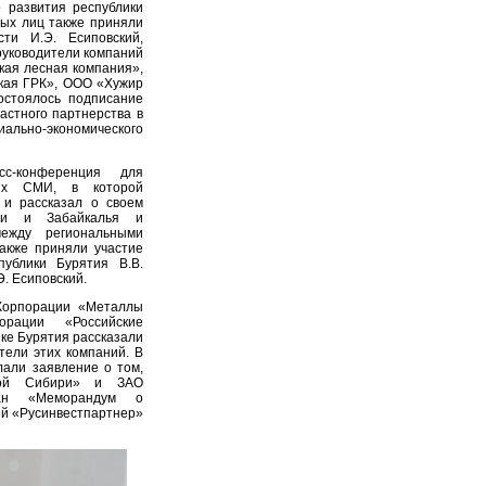
о развития республики
ых лиц также приняли
ти И.Э. Есиповский,
руководители компаний
ая лесная компания»,
кая ГРК», ООО «Хужир
остоялось подписание
астного партнерства в
ально-экономического
с-конференция для
ных СМИ, в которой
 и рассказал о своем
ри и Забайкалья и
между региональными
акже приняли участие
публики Бурятия В.В.
Э. Есиповский.
Корпорации «Металлы
орации «Российские
ке Бурятия рассказали
тели этих компаний. В
лали заявление о том,
ной Сибири» и ЗАО
сан «Меморандум о
й «Русинвестпартнер»