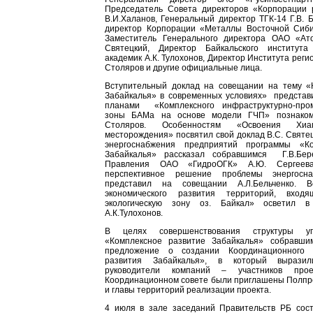
Председатель Совета директоров «Корпорации 
В.И.Халанов, Генеральный директор ТГК-14 Г.В. 
директор Корпорации «Металлы Восточной Сиби
Заместитель Генерального директора ОАО «Ат
Святецкий, Директор Байкальского института
академик А.К. Тулохонов, Директор Института реги
Столяров и другие официальные лица.
Вступительный доклад на совещании на тему «
Забайкалья» в современных условиях» представи
планами «Комплексного инфраструктурно-про
зоны БАМа на основе модели ГЧП» познаком
Столяров. Особенностям «Освоения Хиагд
месторождения» посвятил свой доклад В.С. Святе
энергоснабжения предприятий программы «Ко
Забайкалья» рассказал собравшимся Г.В.Бер
Правления ОАО «ГидроОГК» А.Ю. Сергее
перспективное решение проблемы энергосна
представил на совещании А.Л.Бельченко. В
экономического развития территорий, вход
экологическую зону оз. Байкал» осветил в
А.К.Тулохонов.
В целях совершенствования структуры уп
«Комплексное развитие Забайкалья» собравши
предложение о создании Координационного 
развития Забайкалья», в который выразил
руководители компаний – участников про
Координационном совете были приглашены Полпре
и главы территорий реализации проекта.
4 июля в зале заседаний Правительств РБ сос