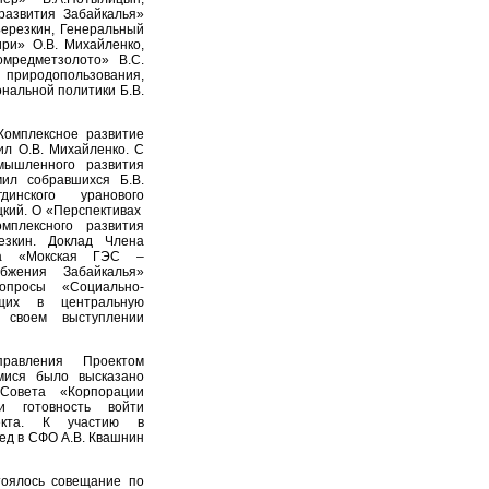
развития Забайкалья»
Березкин, Генеральный
ри» О.В. Михайленко,
омредметзолото» В.С.
 природопользования,
ональной политики Б.В.
Комплексное развитие
л О.В. Михайленко. С
мышленного развития
ил собравшихся Б.В.
инского уранового
цкий. О «Перспективах
мплексного развития
езкин. Доклад Члена
ва «Мокская ГЭС –
бжения Забайкалья»
опросы «Социально-
ящих в центральную
 своем выступлении
равления Проектом
мися было высказано
Совета «Корпорации
и готовность войти
екта. К участию в
д в СФО А.В. Квашнин
тоялось совещание по