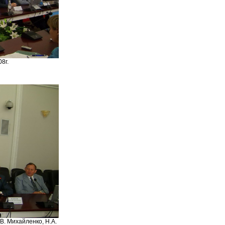
8г.
В. Михайленко, Н.А.