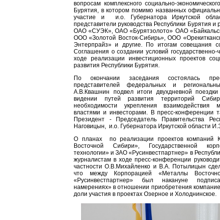
вопросам комплексного социально-экономическог
Бурятия, в котором помимо названных официальн
участие и и.о. Губернатора Иркутской облас
представители руководства Республики Бурятия и 
ОАО «СУЭК», ОАО «Бурятзолото» ОАО «Байкальск
ООО «Золотой Восток-Сибирь», ООО «Орекитканс
Энтерпрайз» и другие. По итогам совещания с
Соглашения о создании условий государственно-ч
ходе реализации инвестиционных проектов соци
развития Республики Бурятия.
По окончании заседания состоялась прес
представителей федеральных и региональ
А.В.Квашнин подвел итоги двухдневной поездки
видении путей развития территорий Сиби
необходимости укрепления взаимодействия 
властями и инвесторами. В пресс-конференции т
Президент - Председатель Правительства Рес
Наговицын, и.о. Губернатора Иркутской области И.
О планах по реализации проектов компаний 
Восточной Сибири», Государственной корп
технологии» и ЗАО «Русинвестпартнер» в Республи
журналистам в ходе пресс-конференции руководи
частности О.В.Михайленко и В.А. Потылицын сде
что между Корпорацией «Металлы Восточ
«Русинвестпартнер» был накануне подпи
намерениях» в отношении приобретения компание
доли участия в проектах Озерное и Холоднинское.