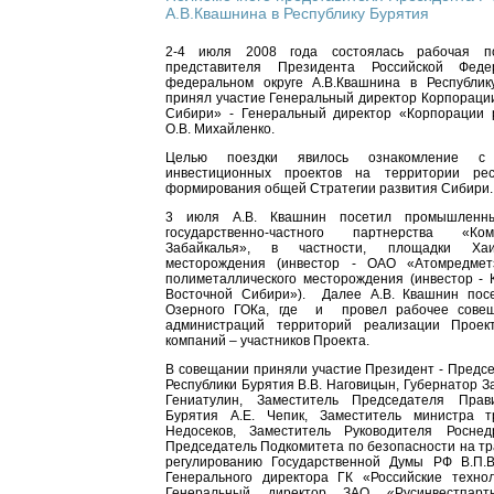
А.В.Квашнина в Республику Бурятия
2-4 июля 2008 года состоялась рабочая по
представителя Президента Российской Фед
федеральном округе А.В.Квашнина в Республик
принял участие Генеральный директор Корпораци
Сибири» - Генеральный директор «Корпорации 
О.В. Михайленко.
Целью поездки явилось ознакомление с
инвестиционных проектов на территории рес
формирования общей Стратегии развития Сибири.
3 июля А.В. Квашнин посетил промышленн
государственно-частного партнерства «Ко
Забайкалья», в частности, площадки Хаиг
месторождения (инвестор - ОАО «Атомредмет
полиметаллического месторождения (инвестор -
Восточной Сибири»). Далее А.В. Квашнин пос
Озерного ГОКа, где и провел рабочее совещ
администраций территорий реализации Проек
компаний – участников Проекта.
В совещании приняли участие Президент - Предс
Республики Бурятия В.В. Наговицын, Губернатор За
Гениатулин, Заместитель Председателя Прави
Бурятия А.Е. Чепик, Заместитель министра 
Недосеков, Заместитель Руководителя Росне
Председатель Подкомитета по безопасности на т
регулированию Государственной Думы РФ В.П.В
Генерального директора ГК «Российские технол
Генеральный директор ЗАО «Русинвестпартн