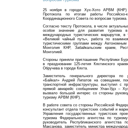
25 ноября в городе Хух-Хото АРВМ (КНР)
Протокола по итогам работы Российско-кит
Координационного Совета по вопросам туризма.
Согласно тексту Протокола, в числе актуальн
особое значение для развития туризма в
международных туристических маршрутов, в
«Великий чайный путь», работа по взаимно
туристическими группами между Автономным
Монголия КНР, Забайкальским краем, Рес
Монголией.
Стороны приняли приглашение Республики Бур
в праздновании 125-летия Кяхтинского краев
Обручева в городе Кяхта.
Заместитель генерального директора по 
«Байкал» Андрей Липатов на совещании, по
транспортной инфраструктуры, выступил с п
прямой авиарейс сообщением Улан-Удэ – Ху
вызвало большой интерес со стороны руково
туризму АРВМ (КНР).
В работе совета со стороны Российской Федер
консультант отдела туристских событий и марк
Управления государственных туристских прое
туризма Федерального агентства по туризм
руководитель Республиканского агентства 
Максанова, заместитель министра международ