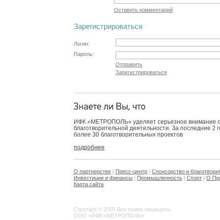
Оставить комментарий
Зарегистрироваться
Логин:
Пароль:
Отправить
Зарегистрироваться
ИФК «МЕТРОПОЛЬ» уделяет серьезное внимание 
благотворительной деятельности. За последние 2 
более 30 благотворительных проектов
подробнее
О партнерстве
|
Пресс-центр
|
Спонсорство и благотвори
Инвестиции и финансы
|
Промышленность
|
Спорт
|
О Пр
Карта сайта
Copyright © 2005 Все права защищены
ООО «ИФК «МЕТРОПОЛЬ»