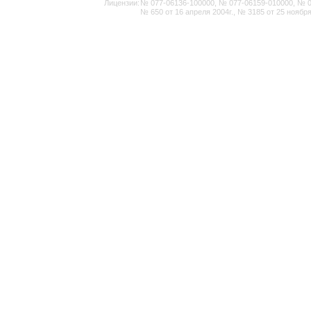
Лицензии:
№ 077-06136-100000, № 077-06159-010000, № 077
№ 650 от 16 апреля 2004г., № 3185 от 25 ноября